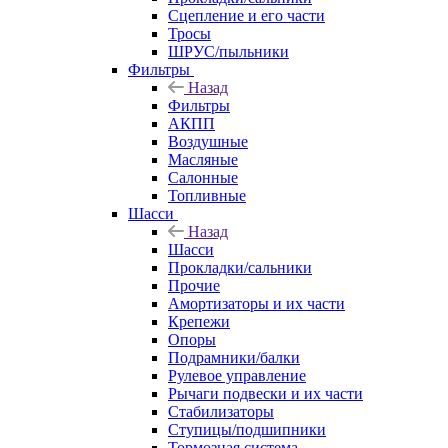
Сцепление и его части
Тросы
ШРУС/пыльники
Фильтры
Назад
Фильтры
АКПП
Воздушные
Масляные
Салонные
Топливные
Шасси
Назад
Шасси
Прокладки/сальники
Прочие
Амортизаторы и их части
Крепежи
Опоры
Подрамники/балки
Рулевое управление
Рычаги подвески и их части
Стабилизаторы
Ступицы/подшипники
Тормозная система