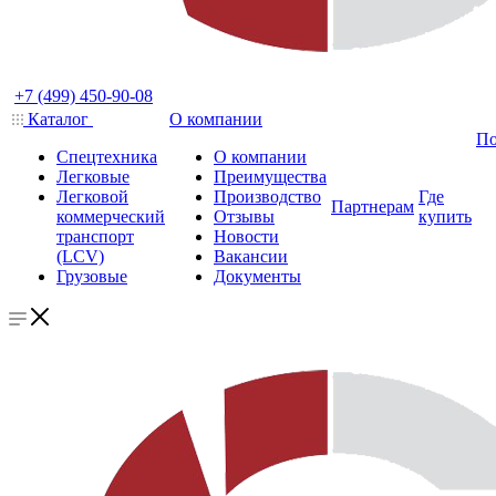
+7 (499) 450-90-08
Каталог
О компании
По
Спецтехника
О компании
Легковые
Преимущества
Легковой
Производство
Где
Партнерам
коммерческий
Отзывы
купить
транспорт
Новости
(LCV)
Вакансии
Грузовые
Документы