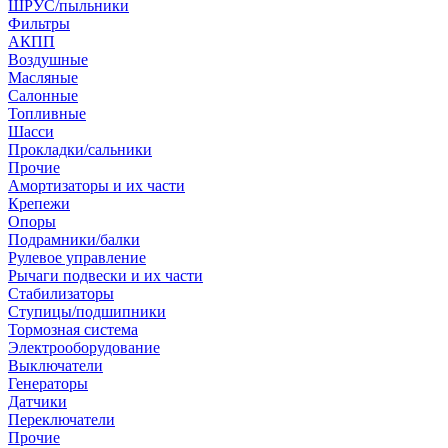
ШРУС/пыльники
Фильтры
АКПП
Воздушные
Масляные
Салонные
Топливные
Шасси
Прокладки/сальники
Прочие
Амортизаторы и их части
Крепежи
Опоры
Подрамники/балки
Рулевое управление
Рычаги подвески и их части
Стабилизаторы
Ступицы/подшипники
Тормозная система
Электрооборудование
Выключатели
Генераторы
Датчики
Переключатели
Прочие