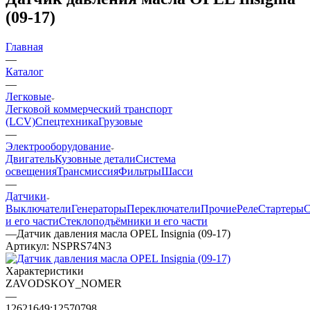
(09-17)
Главная
—
Каталог
—
Легковые
Легковой коммерческий транспорт
(LCV)
Спецтехника
Грузовые
—
Электрооборудование
Двигатель
Кузовные детали
Система
освещения
Трансмиссия
Фильтры
Шасси
—
Датчики
Выключатели
Генераторы
Переключатели
Прочие
Реле
Стартеры
С
и его части
Стеклоподъёмники и его части
—
Датчик давления масла OPEL Insignia (09-17)
Артикул:
NSPRS74N3
Характеристики
ZAVODSKOY_NOMER
—
12621649;12570798