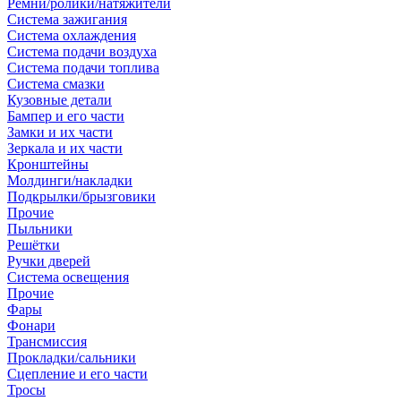
Ремни/ролики/натяжители
Система зажигания
Система охлаждения
Система подачи воздуха
Система подачи топлива
Система смазки
Кузовные детали
Бампер и его части
Замки и их части
Зеркала и их части
Кронштейны
Молдинги/накладки
Подкрылки/брызговики
Прочие
Пыльники
Решётки
Ручки дверей
Система освещения
Прочие
Фары
Фонари
Трансмиссия
Прокладки/сальники
Сцепление и его части
Тросы