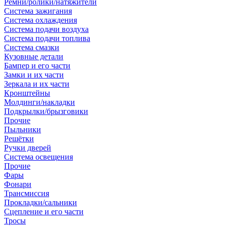
Ремни/ролики/натяжители
Система зажигания
Система охлаждения
Система подачи воздуха
Система подачи топлива
Система смазки
Кузовные детали
Бампер и его части
Замки и их части
Зеркала и их части
Кронштейны
Молдинги/накладки
Подкрылки/брызговики
Прочие
Пыльники
Решётки
Ручки дверей
Система освещения
Прочие
Фары
Фонари
Трансмиссия
Прокладки/сальники
Сцепление и его части
Тросы