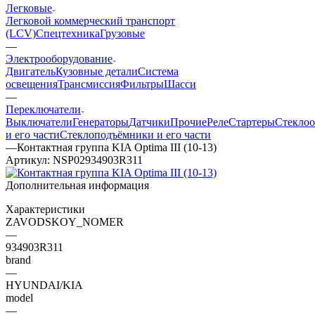
Легковые
Легковой коммерческий транспорт
(LCV)
Спецтехника
Грузовые
—
Электрооборудование
Двигатель
Кузовные детали
Система
освещения
Трансмиссия
Фильтры
Шасси
—
Переключатели
Выключатели
Генераторы
Датчики
Прочие
Реле
Стартеры
Стеклоо
и его части
Стеклоподъёмники и его части
—
Контактная группа KIA Optima III (10-13)
Артикул:
NSP02934903R311
Дополнительная информация
Характеристики
ZAVODSKOY_NOMER
—
934903R311
brand
—
HYUNDAI/KIA
model
—