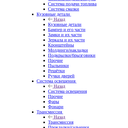
Система подачи топлива
Система смазки
Кузовные детали
Назад
Кузовные детали
Бампер и его части
Замки и их части
Зеркала и их части
Кронштейны
Молдинги/накладки
Подкрылки/брызговики
Прочие
Пыльники
Решётки
Ручки дверей
Система освещения
Назад
Система освещения
Прочие
Фары
Фонари
Трансмиссия
Назад
Трансмиссия
Прокладки/сальники