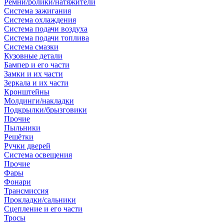
Ремни/ролики/натяжители
Система зажигания
Система охлаждения
Система подачи воздуха
Система подачи топлива
Система смазки
Кузовные детали
Бампер и его части
Замки и их части
Зеркала и их части
Кронштейны
Молдинги/накладки
Подкрылки/брызговики
Прочие
Пыльники
Решётки
Ручки дверей
Система освещения
Прочие
Фары
Фонари
Трансмиссия
Прокладки/сальники
Сцепление и его части
Тросы