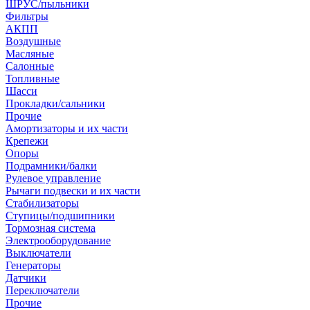
ШРУС/пыльники
Фильтры
АКПП
Воздушные
Масляные
Салонные
Топливные
Шасси
Прокладки/сальники
Прочие
Амортизаторы и их части
Крепежи
Опоры
Подрамники/балки
Рулевое управление
Рычаги подвески и их части
Стабилизаторы
Ступицы/подшипники
Тормозная система
Электрооборудование
Выключатели
Генераторы
Датчики
Переключатели
Прочие