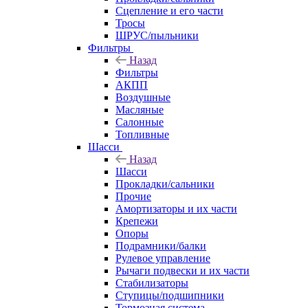
Сцепление и его части
Тросы
ШРУС/пыльники
Фильтры
Назад
Фильтры
АКПП
Воздушные
Масляные
Салонные
Топливные
Шасси
Назад
Шасси
Прокладки/сальники
Прочие
Амортизаторы и их части
Крепежи
Опоры
Подрамники/балки
Рулевое управление
Рычаги подвески и их части
Стабилизаторы
Ступицы/подшипники
Тормозная система