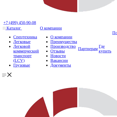
+7 (499) 450-90-08
Каталог
О компании
По
Спецтехника
О компании
Легковые
Преимущества
Легковой
Производство
Где
Партнерам
коммерческий
Отзывы
купить
транспорт
Новости
(LCV)
Вакансии
Грузовые
Документы