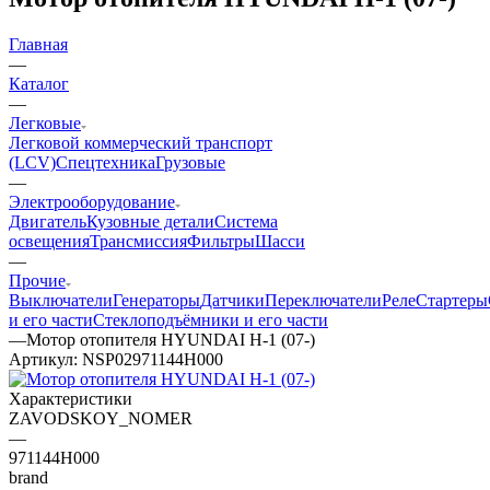
Главная
—
Каталог
—
Легковые
Легковой коммерческий транспорт
(LCV)
Спецтехника
Грузовые
—
Электрооборудование
Двигатель
Кузовные детали
Система
освещения
Трансмиссия
Фильтры
Шасси
—
Прочие
Выключатели
Генераторы
Датчики
Переключатели
Реле
Стартеры
и его части
Стеклоподъёмники и его части
—
Мотор отопителя HYUNDAI H-1 (07-)
Артикул:
NSP02971144H000
Характеристики
ZAVODSKOY_NOMER
—
971144H000
brand