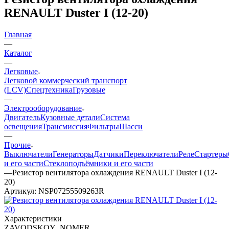
RENAULT Duster I (12-20)
Главная
—
Каталог
—
Легковые
Легковой коммерческий транспорт
(LCV)
Спецтехника
Грузовые
—
Электрооборудование
Двигатель
Кузовные детали
Система
освещения
Трансмиссия
Фильтры
Шасси
—
Прочие
Выключатели
Генераторы
Датчики
Переключатели
Реле
Стартеры
и его части
Стеклоподъёмники и его части
—
Резистор вентилятора охлаждения RENAULT Duster I (12-
20)
Артикул:
NSP07255509263R
Характеристики
ZAVODSKOY_NOMER