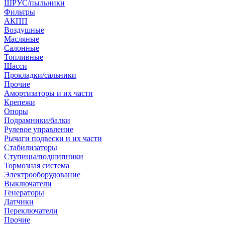
ШРУС/пыльники
Фильтры
АКПП
Воздушные
Масляные
Салонные
Топливные
Шасси
Прокладки/сальники
Прочие
Амортизаторы и их части
Крепежи
Опоры
Подрамники/балки
Рулевое управление
Рычаги подвески и их части
Стабилизаторы
Ступицы/подшипники
Тормозная система
Электрооборудование
Выключатели
Генераторы
Датчики
Переключатели
Прочие