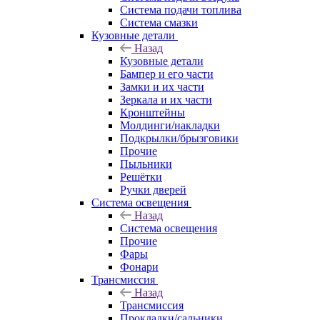
Система подачи топлива
Система смазки
Кузовные детали
Назад
Кузовные детали
Бампер и его части
Замки и их части
Зеркала и их части
Кронштейны
Молдинги/накладки
Подкрылки/брызговики
Прочие
Пыльники
Решётки
Ручки дверей
Система освещения
Назад
Система освещения
Прочие
Фары
Фонари
Трансмиссия
Назад
Трансмиссия
Прокладки/сальники