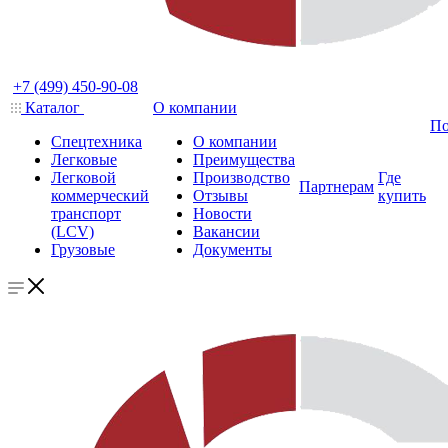
+7 (499) 450-90-08
Каталог
О компании
По
Спецтехника
О компании
Легковые
Преимущества
Легковой
Производство
Где
Партнерам
коммерческий
Отзывы
купить
транспорт
Новости
(LCV)
Вакансии
Грузовые
Документы