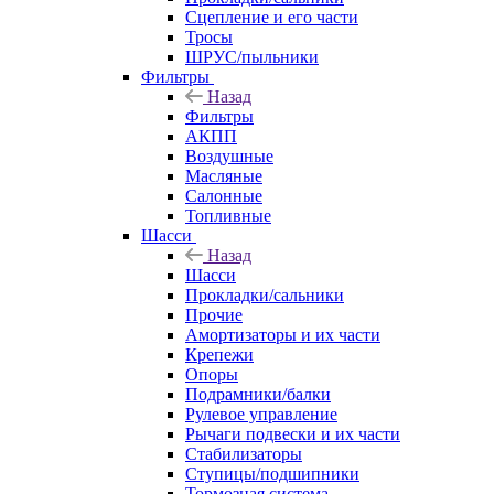
Сцепление и его части
Тросы
ШРУС/пыльники
Фильтры
Назад
Фильтры
АКПП
Воздушные
Масляные
Салонные
Топливные
Шасси
Назад
Шасси
Прокладки/сальники
Прочие
Амортизаторы и их части
Крепежи
Опоры
Подрамники/балки
Рулевое управление
Рычаги подвески и их части
Стабилизаторы
Ступицы/подшипники
Тормозная система