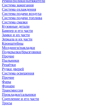
Ремни/ролики/натяжители
Система зажигания
Система охлаждения
Система подачи воздуха
Система подачи топлива
Система смазки
Кузовные детали
Бампер и его части
Замки и их части
Зеркала и их части
Кронштейны
Молдинги/накладки
Подкрылки/брызговики
Прочие
Пыльники
Решётки
Ручки дверей
Система освещения
Прочие
Фары
Фонари
Трансмиссия
Прокладки/сальники
Сцепление и его части
Тросы