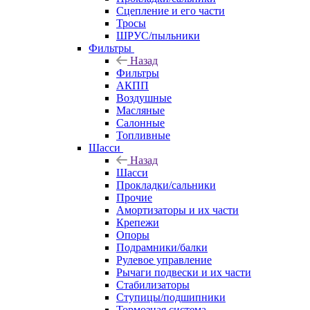
Сцепление и его части
Тросы
ШРУС/пыльники
Фильтры
Назад
Фильтры
АКПП
Воздушные
Масляные
Салонные
Топливные
Шасси
Назад
Шасси
Прокладки/сальники
Прочие
Амортизаторы и их части
Крепежи
Опоры
Подрамники/балки
Рулевое управление
Рычаги подвески и их части
Стабилизаторы
Ступицы/подшипники
Тормозная система