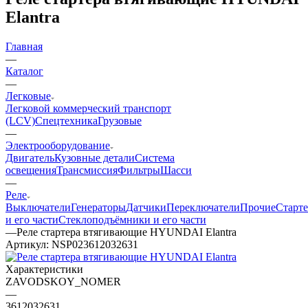
Elantra
Главная
—
Каталог
—
Легковые
Легковой коммерческий транспорт
(LCV)
Спецтехника
Грузовые
—
Электрооборудование
Двигатель
Кузовные детали
Система
освещения
Трансмиссия
Фильтры
Шасси
—
Реле
Выключатели
Генераторы
Датчики
Переключатели
Прочие
Старт
и его части
Стеклоподъёмники и его части
—
Реле стартера втягивающие HYUNDAI Elantra
Артикул:
NSP023612032631
Характеристики
ZAVODSKOY_NOMER
—
3612032631