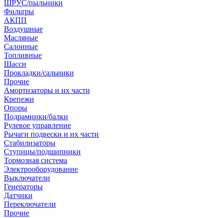
ШРУС/пыльники
Фильтры
АКПП
Воздушные
Масляные
Салонные
Топливные
Шасси
Прокладки/сальники
Прочие
Амортизаторы и их части
Крепежи
Опоры
Подрамники/балки
Рулевое управление
Рычаги подвески и их части
Стабилизаторы
Ступицы/подшипники
Тормозная система
Электрооборудование
Выключатели
Генераторы
Датчики
Переключатели
Прочие