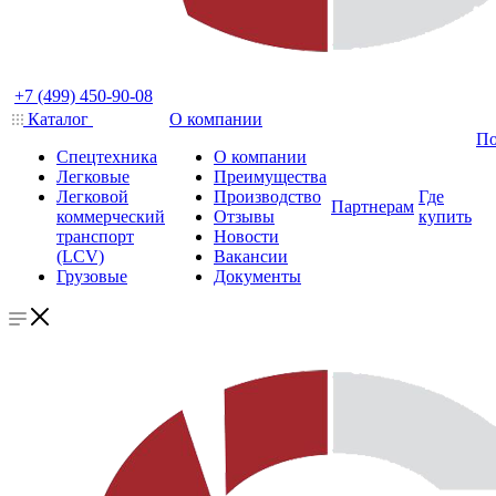
+7 (499) 450-90-08
Каталог
О компании
По
Спецтехника
О компании
Легковые
Преимущества
Легковой
Производство
Где
Партнерам
коммерческий
Отзывы
купить
транспорт
Новости
(LCV)
Вакансии
Грузовые
Документы