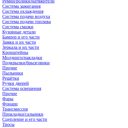
Ремни/ролики/натяжители
Система зажигания
Система охлаждения
Система подачи воздуха
Система подачи топлива
Система смазки
Кузовные детали
Бампер и его части
Замки и их части
Зеркала и их части
Кронштейны
Молдинги/накладки
Подкрылки/брызговики
Прочие
Пыльники
Решётки
Ручки дверей
Система освещения
Прочие
Фары
Фонари
Трансмиссия
Прокладки/сальники
Сцепление и его части
Тросы