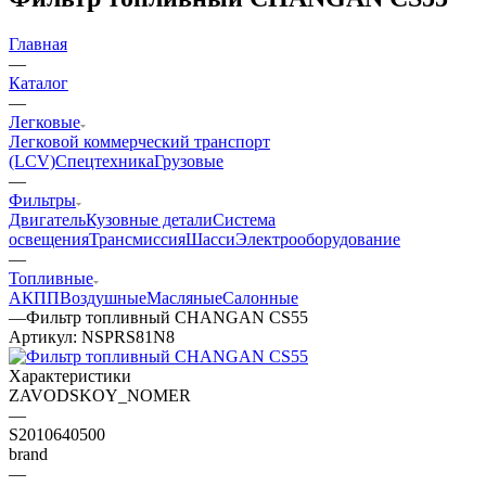
Главная
—
Каталог
—
Легковые
Легковой коммерческий транспорт
(LCV)
Спецтехника
Грузовые
—
Фильтры
Двигатель
Кузовные детали
Система
освещения
Трансмиссия
Шасси
Электрооборудование
—
Топливные
АКПП
Воздушные
Масляные
Салонные
—
Фильтр топливный CHANGAN CS55
Артикул:
NSPRS81N8
Характеристики
ZAVODSKOY_NOMER
—
S2010640500
brand
—