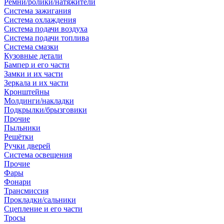
Ремни/ролики/натяжители
Система зажигания
Система охлаждения
Система подачи воздуха
Система подачи топлива
Система смазки
Кузовные детали
Бампер и его части
Замки и их части
Зеркала и их части
Кронштейны
Молдинги/накладки
Подкрылки/брызговики
Прочие
Пыльники
Решётки
Ручки дверей
Система освещения
Прочие
Фары
Фонари
Трансмиссия
Прокладки/сальники
Сцепление и его части
Тросы