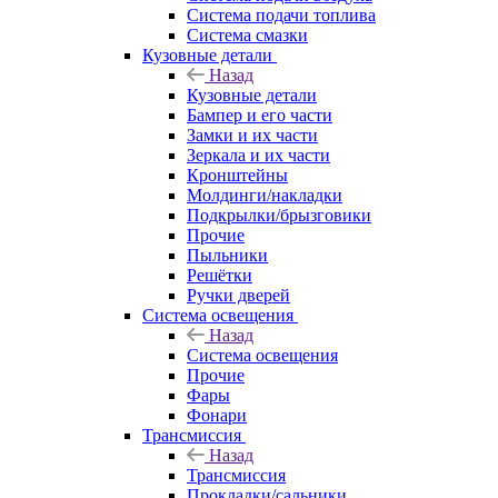
Система подачи топлива
Система смазки
Кузовные детали
Назад
Кузовные детали
Бампер и его части
Замки и их части
Зеркала и их части
Кронштейны
Молдинги/накладки
Подкрылки/брызговики
Прочие
Пыльники
Решётки
Ручки дверей
Система освещения
Назад
Система освещения
Прочие
Фары
Фонари
Трансмиссия
Назад
Трансмиссия
Прокладки/сальники