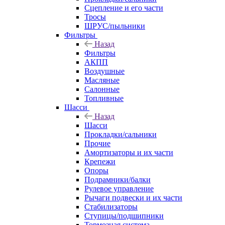
Сцепление и его части
Тросы
ШРУС/пыльники
Фильтры
Назад
Фильтры
АКПП
Воздушные
Масляные
Салонные
Топливные
Шасси
Назад
Шасси
Прокладки/сальники
Прочие
Амортизаторы и их части
Крепежи
Опоры
Подрамники/балки
Рулевое управление
Рычаги подвески и их части
Стабилизаторы
Ступицы/подшипники
Тормозная система