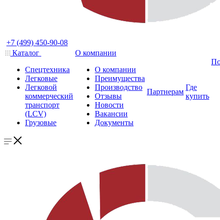
+7 (499) 450-90-08
Каталог
О компании
По
Спецтехника
О компании
Легковые
Преимущества
Легковой
Производство
Где
Партнерам
коммерческий
Отзывы
купить
транспорт
Новости
(LCV)
Вакансии
Грузовые
Документы