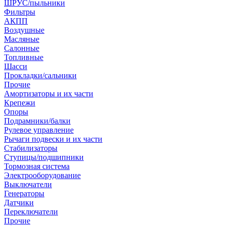
ШРУС/пыльники
Фильтры
АКПП
Воздушные
Масляные
Салонные
Топливные
Шасси
Прокладки/сальники
Прочие
Амортизаторы и их части
Крепежи
Опоры
Подрамники/балки
Рулевое управление
Рычаги подвески и их части
Стабилизаторы
Ступицы/подшипники
Тормозная система
Электрооборудование
Выключатели
Генераторы
Датчики
Переключатели
Прочие