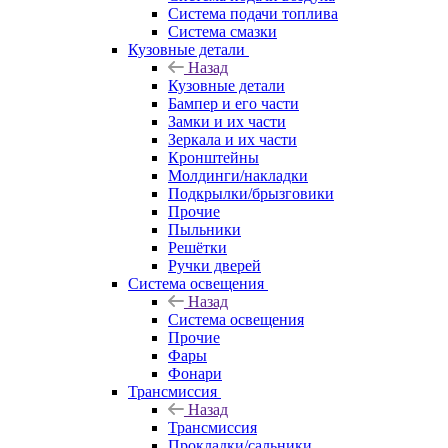
Система подачи топлива
Система смазки
Кузовные детали
Назад
Кузовные детали
Бампер и его части
Замки и их части
Зеркала и их части
Кронштейны
Молдинги/накладки
Подкрылки/брызговики
Прочие
Пыльники
Решётки
Ручки дверей
Система освещения
Назад
Система освещения
Прочие
Фары
Фонари
Трансмиссия
Назад
Трансмиссия
Прокладки/сальники