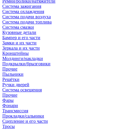
Ремни/ролики/натяжители
Система зажигания
Система охлаждения
Система подачи воздуха
Система подачи топлива
Система смазки
Кузовные детали
Бампер и его части
Замки и их части
Зеркала и их части
Кронштейны
Молдинги/накладки
Подкрылки/брызговики
Прочие
Пыльники
Решётки
Ручки дверей
Система освещения
Прочие
Фары
Фонари
Трансмиссия
Прокладки/сальники
Сцепление и его части
Тросы