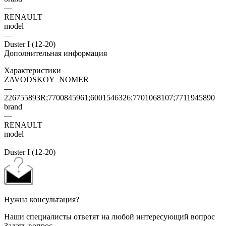
—
RENAULT
model
—
Duster I (12-20)
Дополнительная информация
Характеристики
ZAVODSKOY_NOMER
—
226755893R;7700845961;6001546326;7701068107;7711945890
brand
—
RENAULT
model
—
Duster I (12-20)
Нужна консультация?
Наши специалисты ответят на любой интересующий вопрос
Задать вопрос