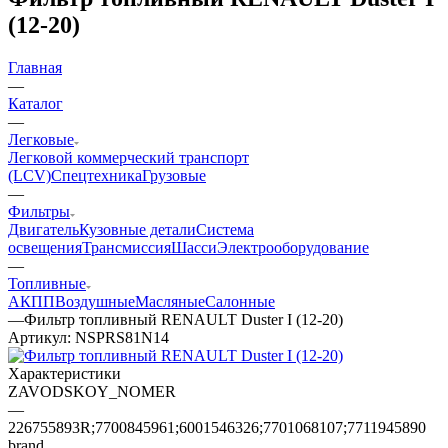
(12-20)
Главная
—
Каталог
—
Легковые
Легковой коммерческий транспорт
(LCV)
Спецтехника
Грузовые
—
Фильтры
Двигатель
Кузовные детали
Система
освещения
Трансмиссия
Шасси
Электрооборудование
—
Топливные
АКПП
Воздушные
Масляные
Салонные
—
Фильтр топливный RENAULT Duster I (12-20)
Артикул:
NSPRS81N14
Характеристики
ZAVODSKOY_NOMER
—
226755893R;7700845961;6001546326;7701068107;7711945890
brand