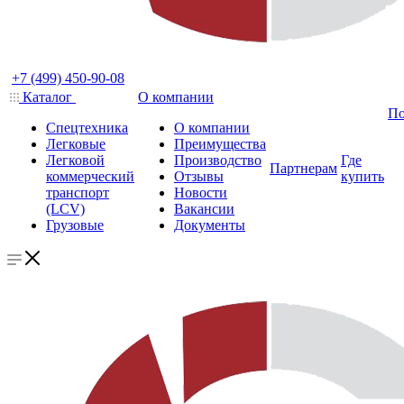
+7 (499) 450-90-08
Каталог
О компании
По
Спецтехника
О компании
Легковые
Преимущества
Легковой
Производство
Где
Партнерам
коммерческий
Отзывы
купить
транспорт
Новости
(LCV)
Вакансии
Грузовые
Документы