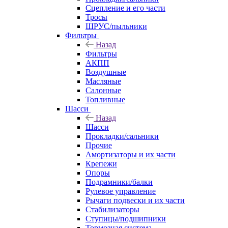
Сцепление и его части
Тросы
ШРУС/пыльники
Фильтры
Назад
Фильтры
АКПП
Воздушные
Масляные
Салонные
Топливные
Шасси
Назад
Шасси
Прокладки/сальники
Прочие
Амортизаторы и их части
Крепежи
Опоры
Подрамники/балки
Рулевое управление
Рычаги подвески и их части
Стабилизаторы
Ступицы/подшипники
Тормозная система