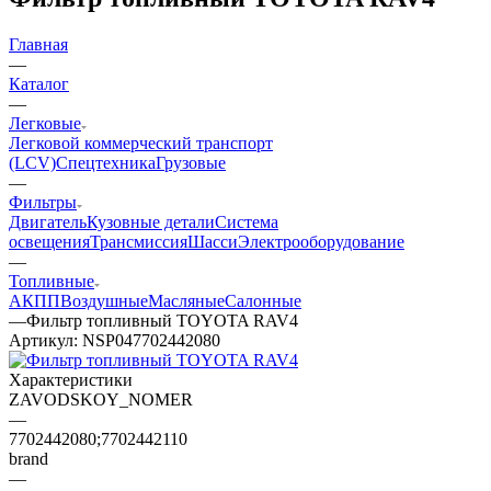
Главная
—
Каталог
—
Легковые
Легковой коммерческий транспорт
(LCV)
Спецтехника
Грузовые
—
Фильтры
Двигатель
Кузовные детали
Система
освещения
Трансмиссия
Шасси
Электрооборудование
—
Топливные
АКПП
Воздушные
Масляные
Салонные
—
Фильтр топливный TOYOTA RAV4
Артикул:
NSP047702442080
Характеристики
ZAVODSKOY_NOMER
—
7702442080;7702442110
brand
—