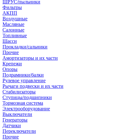
ШРУС/пыльники
Фильтры
АКПП
Воздушные
Масляные
Салонные
Топливные
Шасси
Прокладки/сальники
Прочие
Амортизаторы и их части
Крепежи
Опоры
Подрамники/балки
Рулевое управление
Рычаги подвески и их части
Стабилизаторы
Ступицы/подшипники
Тормозная система
Электрооборудование
Выключатели
Генераторы
Датчики
Переключатели
Прочие