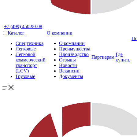
+7 (499) 450-90-08
Каталог
О компании
По
Спецтехника
О компании
Легковые
Преимущества
Легковой
Производство
Где
Партнерам
коммерческий
Отзывы
купить
транспорт
Новости
(LCV)
Вакансии
Грузовые
Документы