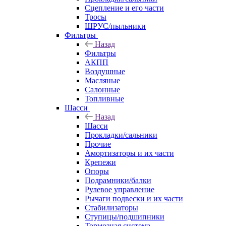
Сцепление и его части
Тросы
ШРУС/пыльники
Фильтры
Назад
Фильтры
АКПП
Воздушные
Масляные
Салонные
Топливные
Шасси
Назад
Шасси
Прокладки/сальники
Прочие
Амортизаторы и их части
Крепежи
Опоры
Подрамники/балки
Рулевое управление
Рычаги подвески и их части
Стабилизаторы
Ступицы/подшипники
Тормозная система