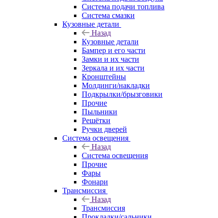
Система подачи топлива
Система смазки
Кузовные детали
Назад
Кузовные детали
Бампер и его части
Замки и их части
Зеркала и их части
Кронштейны
Молдинги/накладки
Подкрылки/брызговики
Прочие
Пыльники
Решётки
Ручки дверей
Система освещения
Назад
Система освещения
Прочие
Фары
Фонари
Трансмиссия
Назад
Трансмиссия
Прокладки/сальники