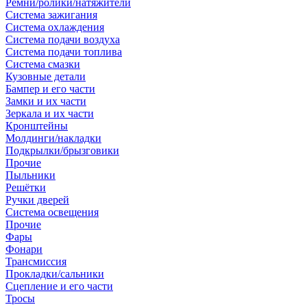
Ремни/ролики/натяжители
Система зажигания
Система охлаждения
Система подачи воздуха
Система подачи топлива
Система смазки
Кузовные детали
Бампер и его части
Замки и их части
Зеркала и их части
Кронштейны
Молдинги/накладки
Подкрылки/брызговики
Прочие
Пыльники
Решётки
Ручки дверей
Система освещения
Прочие
Фары
Фонари
Трансмиссия
Прокладки/сальники
Сцепление и его части
Тросы