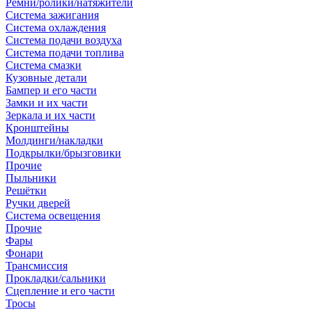
Ремни/ролики/натяжители
Система зажигания
Система охлаждения
Система подачи воздуха
Система подачи топлива
Система смазки
Кузовные детали
Бампер и его части
Замки и их части
Зеркала и их части
Кронштейны
Молдинги/накладки
Подкрылки/брызговики
Прочие
Пыльники
Решётки
Ручки дверей
Система освещения
Прочие
Фары
Фонари
Трансмиссия
Прокладки/сальники
Сцепление и его части
Тросы