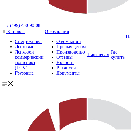
+7 (499) 450-90-08
Каталог
О компании
По
Спецтехника
О компании
Легковые
Преимущества
Легковой
Производство
Где
Партнерам
коммерческий
Отзывы
купить
транспорт
Новости
(LCV)
Вакансии
Грузовые
Документы