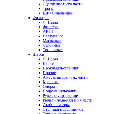
Сцепление и его части
Тросы
ШРУС/пыльники
Фильтры
Назад
Фильтры
АКПП
Воздушные
Масляные
Салонные
Топливные
Шасси
Назад
Шасси
Прокладки/сальники
Прочие
Амортизаторы и их части
Крепежи
Опоры
Подрамники/балки
Рулевое управление
Рычаги подвески и их части
Стабилизаторы
Ступицы/подшипники
Тормозная система