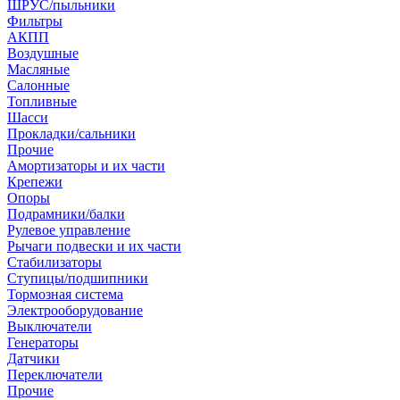
ШРУС/пыльники
Фильтры
АКПП
Воздушные
Масляные
Салонные
Топливные
Шасси
Прокладки/сальники
Прочие
Амортизаторы и их части
Крепежи
Опоры
Подрамники/балки
Рулевое управление
Рычаги подвески и их части
Стабилизаторы
Ступицы/подшипники
Тормозная система
Электрооборудование
Выключатели
Генераторы
Датчики
Переключатели
Прочие