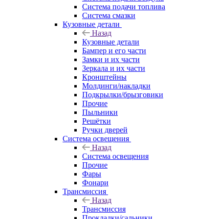
Система подачи топлива
Система смазки
Кузовные детали
Назад
Кузовные детали
Бампер и его части
Замки и их части
Зеркала и их части
Кронштейны
Молдинги/накладки
Подкрылки/брызговики
Прочие
Пыльники
Решётки
Ручки дверей
Система освещения
Назад
Система освещения
Прочие
Фары
Фонари
Трансмиссия
Назад
Трансмиссия
Прокладки/сальники