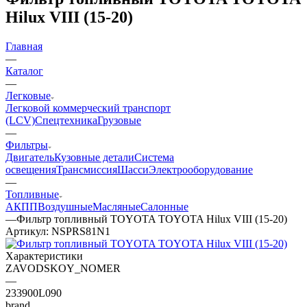
Hilux VIII (15-20)
Главная
—
Каталог
—
Легковые
Легковой коммерческий транспорт
(LCV)
Спецтехника
Грузовые
—
Фильтры
Двигатель
Кузовные детали
Система
освещения
Трансмиссия
Шасси
Электрооборудование
—
Топливные
АКПП
Воздушные
Масляные
Салонные
—
Фильтр топливный TOYOTA TOYOTA Hilux VIII (15-20)
Артикул:
NSPRS81N1
Характеристики
ZAVODSKOY_NOMER
—
233900L090
brand