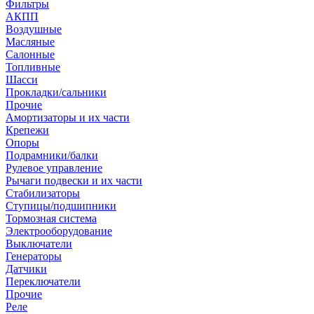
Фильтры
АКПП
Воздушные
Масляные
Салонные
Топливные
Шасси
Прокладки/сальники
Прочие
Амортизаторы и их части
Крепежи
Опоры
Подрамники/балки
Рулевое управление
Рычаги подвески и их части
Стабилизаторы
Ступицы/подшипники
Тормозная система
Электрооборудование
Выключатели
Генераторы
Датчики
Переключатели
Прочие
Реле