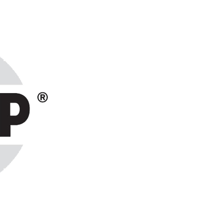
ранах СНГ