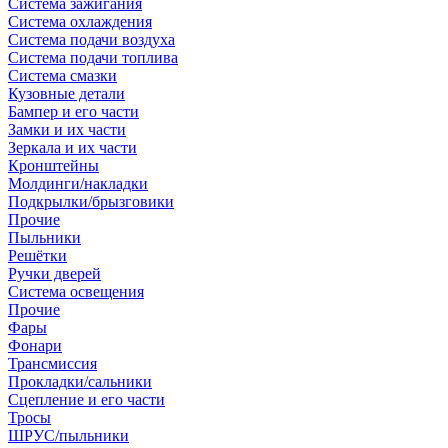
Система зажигания
Система охлаждения
Система подачи воздуха
Система подачи топлива
Система смазки
Кузовные детали
Бампер и его части
Замки и их части
Зеркала и их части
Кронштейны
Молдинги/накладки
Подкрылки/брызговики
Прочие
Пыльники
Решётки
Ручки дверей
Система освещения
Прочие
Фары
Фонари
Трансмиссия
Прокладки/сальники
Сцепление и его части
Тросы
ШРУС/пыльники