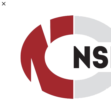
Генеральный дистрибьютор торговой марки NSP в России и ст