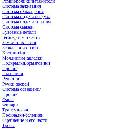
Ремни/ролики/натяжители
Система зажигания
Система охлаждения
Система подачи воздуха
Система подачи топлива
Система смазки
Кузовные детали
Бампер и его части
Замки и их части
Зеркала и их части
Кронштейны
Молдинги/накладки
Подкрылки/брызговики
Прочие
Пыльники
Решётки
Ручки дверей
Система освещения
Прочие
Фары
Фонари
Трансмиссия
Прокладки/сальники
Сцепление и его части
Тросы