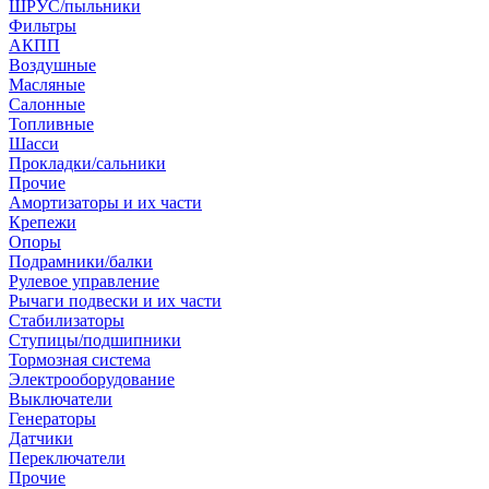
ШРУС/пыльники
Фильтры
АКПП
Воздушные
Масляные
Салонные
Топливные
Шасси
Прокладки/сальники
Прочие
Амортизаторы и их части
Крепежи
Опоры
Подрамники/балки
Рулевое управление
Рычаги подвески и их части
Стабилизаторы
Ступицы/подшипники
Тормозная система
Электрооборудование
Выключатели
Генераторы
Датчики
Переключатели
Прочие