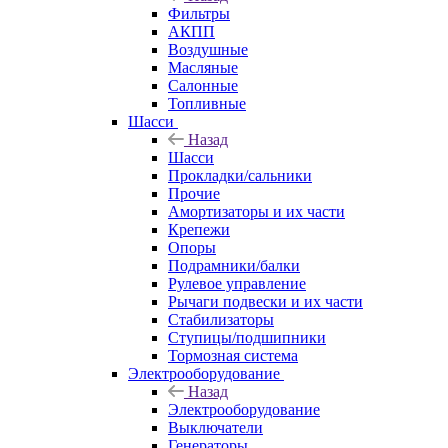
Фильтры
АКПП
Воздушные
Масляные
Салонные
Топливные
Шасси
Назад
Шасси
Прокладки/сальники
Прочие
Амортизаторы и их части
Крепежи
Опоры
Подрамники/балки
Рулевое управление
Рычаги подвески и их части
Стабилизаторы
Ступицы/подшипники
Тормозная система
Электрооборудование
Назад
Электрооборудование
Выключатели
Генераторы