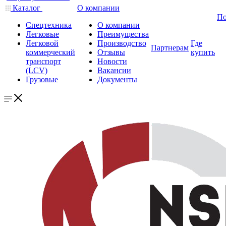
Каталог
О компании
По
Спецтехника
О компании
Легковые
Преимущества
Легковой
Производство
Где
Партнерам
коммерческий
Отзывы
купить
транспорт
Новости
(LCV)
Вакансии
Грузовые
Документы