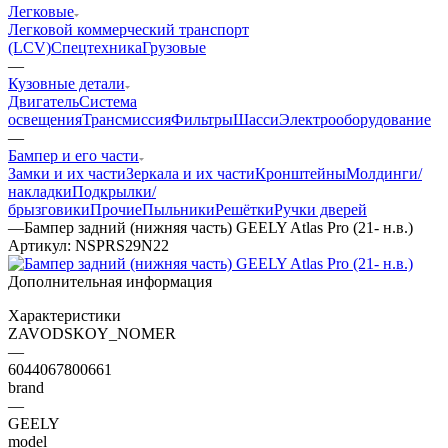
Легковые
Легковой коммерческий транспорт
(LCV)
Спецтехника
Грузовые
—
Кузовные детали
Двигатель
Система
освещения
Трансмиссия
Фильтры
Шасси
Электрооборудование
—
Бампер и его части
Замки и их части
Зеркала и их части
Кронштейны
Молдинги/
накладки
Подкрылки/
брызговики
Прочие
Пыльники
Решётки
Ручки дверей
—
Бампер задний (нижняя часть) GEELY Atlas Pro (21- н.в.)
Артикул:
NSPRS29N22
Дополнительная информация
Характеристики
ZAVODSKOY_NOMER
—
6044067800661
brand
—
GEELY
model