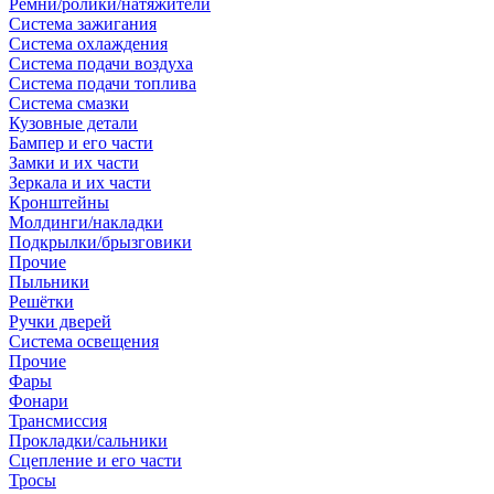
Ремни/ролики/натяжители
Система зажигания
Система охлаждения
Система подачи воздуха
Система подачи топлива
Система смазки
Кузовные детали
Бампер и его части
Замки и их части
Зеркала и их части
Кронштейны
Молдинги/накладки
Подкрылки/брызговики
Прочие
Пыльники
Решётки
Ручки дверей
Система освещения
Прочие
Фары
Фонари
Трансмиссия
Прокладки/сальники
Сцепление и его части
Тросы