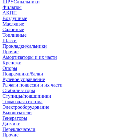
ШРУС/пыльники
Фильтры
АКПП
Воздушные
Масляные
Салонные
Топливные
Шасси
Прокладки/сальники
Прочие
Амортизаторы и их части
Крепежи
Опоры
Подрамники/балки
Рулевое управление
Рычаги подвески и их части
Стабилизаторы
Ступицы/подшипники
Тормозная система
Электрооборудование
Выключатели
Генераторы
Датчики
Переключатели
Прочие