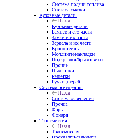
Система подачи топлива
Система смазки
Кузовные детали
Назад
Кузовные детали
Бампер и его части
Замки и их части
Зеркала и их части
Кронштейны
Молдинги/накладки
Подкрылки/брызговики
Прочие
Пыльники
Решётки
Ручки дверей
Система освещения
Назад
Система освещения
Прочие
Фары
Фонари
Трансмиссия
Назад
Трансмиссия
Прокладки/сальники