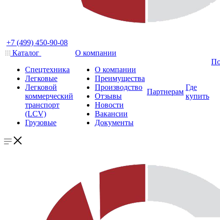
+7 (499) 450-90-08
Каталог
О компании
По
Спецтехника
О компании
Легковые
Преимущества
Легковой
Производство
Где
Партнерам
коммерческий
Отзывы
купить
транспорт
Новости
(LCV)
Вакансии
Грузовые
Документы