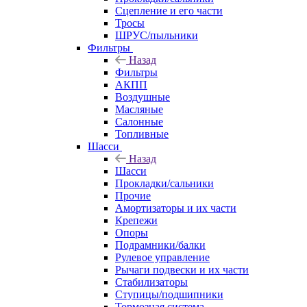
Сцепление и его части
Тросы
ШРУС/пыльники
Фильтры
Назад
Фильтры
АКПП
Воздушные
Масляные
Салонные
Топливные
Шасси
Назад
Шасси
Прокладки/сальники
Прочие
Амортизаторы и их части
Крепежи
Опоры
Подрамники/балки
Рулевое управление
Рычаги подвески и их части
Стабилизаторы
Ступицы/подшипники
Тормозная система