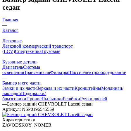
седан
Главная
—
Каталог
—
Легковые
Легковой коммерческий транспорт
(LCV)
Спецтехника
Грузовые
—
Кузовные детали
Двигатель
Система
освещения
Трансмиссия
Фильтры
Шасси
Электрооборудование
—
Бампер и его части
Замки и их части
Зеркала и их части
Кронштейны
Молдинги/
накладки
Подкрылки/
брызговики
Прочие
Пыльники
Решётки
Ручки дверей
—
Бампер задний CHEVROLET Lacetti седан
Артикул:
NSP0196545559
Характеристики
ZAVODSKOY_NOMER
—