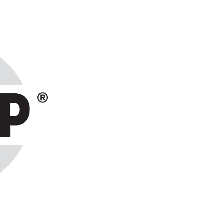
ранах СНГ