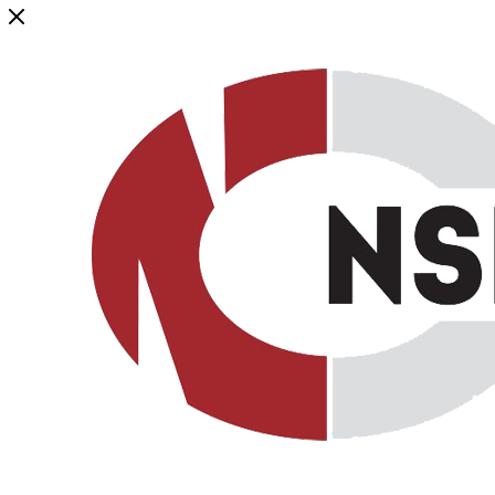
Генеральный дистрибьютор торговой марки NSP в России и ст