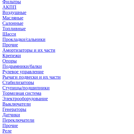
Фильтры
АКПП
Воздушные
Масляные
Салонные
Топливные
Шасси
Прокладки/сальники
Прочие
Амортизаторы и их части
Крепежи
Опоры
Подрамники/балки
Рулевое управление
Рычаги подвески и их части
Стабилизаторы
Ступицы/подшипники
Тормозная система
Электрооборудование
Выключатели
Генераторы
Датчики
Переключатели
Прочие
Реле