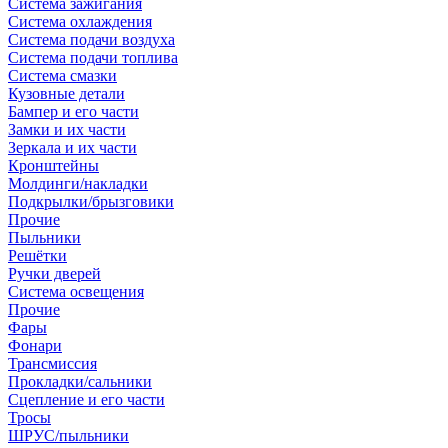
Система зажигания
Система охлаждения
Система подачи воздуха
Система подачи топлива
Система смазки
Кузовные детали
Бампер и его части
Замки и их части
Зеркала и их части
Кронштейны
Молдинги/накладки
Подкрылки/брызговики
Прочие
Пыльники
Решётки
Ручки дверей
Система освещения
Прочие
Фары
Фонари
Трансмиссия
Прокладки/сальники
Сцепление и его части
Тросы
ШРУС/пыльники