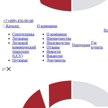
+7 (499) 450-90-08
Каталог
О компании
По
Спецтехника
О компании
Легковые
Преимущества
Легковой
Производство
Где
Партнерам
коммерческий
Отзывы
купить
транспорт
Новости
(LCV)
Вакансии
Грузовые
Документы