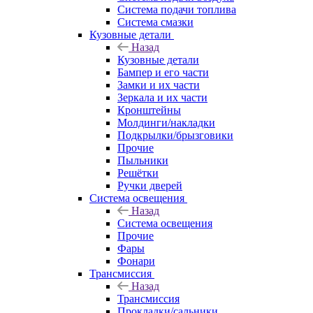
Система подачи топлива
Система смазки
Кузовные детали
Назад
Кузовные детали
Бампер и его части
Замки и их части
Зеркала и их части
Кронштейны
Молдинги/накладки
Подкрылки/брызговики
Прочие
Пыльники
Решётки
Ручки дверей
Система освещения
Назад
Система освещения
Прочие
Фары
Фонари
Трансмиссия
Назад
Трансмиссия
Прокладки/сальники