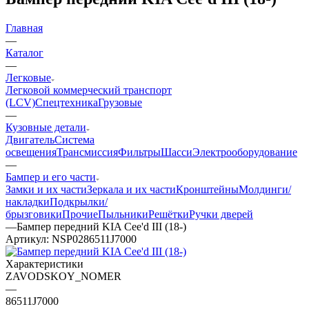
Главная
—
Каталог
—
Легковые
Легковой коммерческий транспорт
(LCV)
Спецтехника
Грузовые
—
Кузовные детали
Двигатель
Система
освещения
Трансмиссия
Фильтры
Шасси
Электрооборудование
—
Бампер и его части
Замки и их части
Зеркала и их части
Кронштейны
Молдинги/
накладки
Подкрылки/
брызговики
Прочие
Пыльники
Решётки
Ручки дверей
—
Бампер передний KIA Cee'd III (18-)
Артикул:
NSP0286511J7000
Характеристики
ZAVODSKOY_NOMER
—
86511J7000