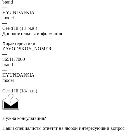
brand
—
HYUNDAI/KIA
model
—
Cee'd III (18- н.в.)
Дополнительная информация
Характеристики
ZAVODSKOY_NOMER
—
86511J7000
brand
—
HYUNDAI/KIA
model
—
Cee'd III (18- н.в.)
Нужна консультация?
Наши специалисты ответят на любой интересующий вопрос