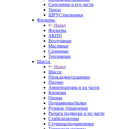
Сцепление и его части
Тросы
ШРУС/пыльники
Фильтры
Назад
Фильтры
АКПП
Воздушные
Масляные
Салонные
Топливные
Шасси
Назад
Шасси
Прокладки/сальники
Прочие
Амортизаторы и их части
Крепежи
Опоры
Подрамники/балки
Рулевое управление
Рычаги подвески и их части
Стабилизаторы
Ступицы/подшипники
Тормозная система