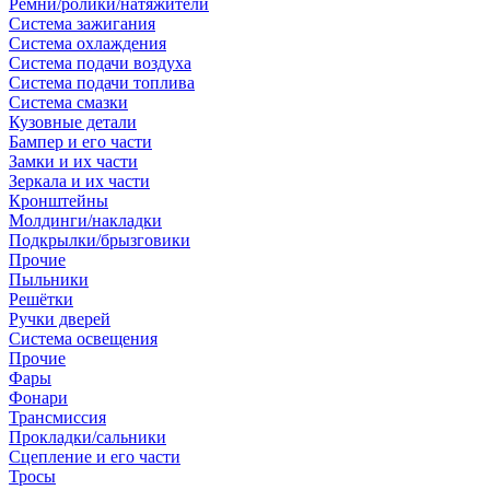
Ремни/ролики/натяжители
Система зажигания
Система охлаждения
Система подачи воздуха
Система подачи топлива
Система смазки
Кузовные детали
Бампер и его части
Замки и их части
Зеркала и их части
Кронштейны
Молдинги/накладки
Подкрылки/брызговики
Прочие
Пыльники
Решётки
Ручки дверей
Система освещения
Прочие
Фары
Фонари
Трансмиссия
Прокладки/сальники
Сцепление и его части
Тросы