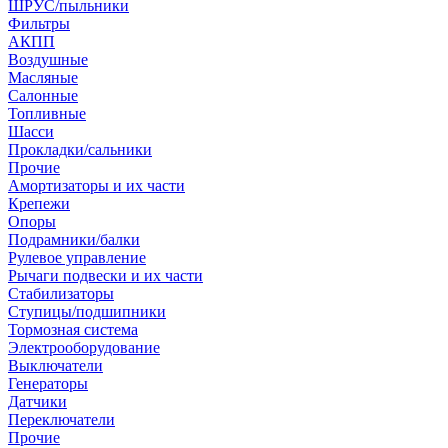
ШРУС/пыльники
Фильтры
АКПП
Воздушные
Масляные
Салонные
Топливные
Шасси
Прокладки/сальники
Прочие
Амортизаторы и их части
Крепежи
Опоры
Подрамники/балки
Рулевое управление
Рычаги подвески и их части
Стабилизаторы
Ступицы/подшипники
Тормозная система
Электрооборудование
Выключатели
Генераторы
Датчики
Переключатели
Прочие