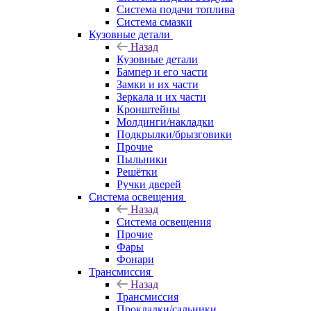
Система подачи топлива
Система смазки
Кузовные детали
Назад
Кузовные детали
Бампер и его части
Замки и их части
Зеркала и их части
Кронштейны
Молдинги/накладки
Подкрылки/брызговики
Прочие
Пыльники
Решётки
Ручки дверей
Система освещения
Назад
Система освещения
Прочие
Фары
Фонари
Трансмиссия
Назад
Трансмиссия
Прокладки/сальники