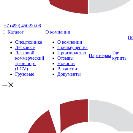
+7 (499) 450-90-08
Каталог
О компании
По
Спецтехника
О компании
Легковые
Преимущества
Легковой
Производство
Где
Партнерам
коммерческий
Отзывы
купить
транспорт
Новости
(LCV)
Вакансии
Грузовые
Документы