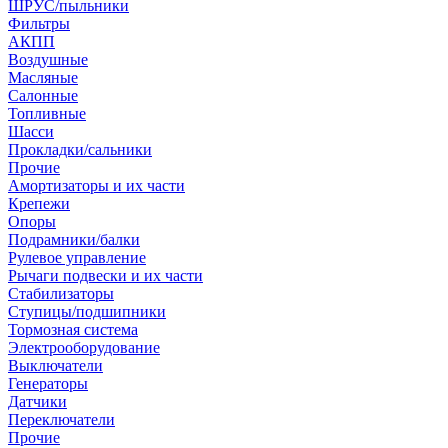
ШРУС/пыльники
Фильтры
АКПП
Воздушные
Масляные
Салонные
Топливные
Шасси
Прокладки/сальники
Прочие
Амортизаторы и их части
Крепежи
Опоры
Подрамники/балки
Рулевое управление
Рычаги подвески и их части
Стабилизаторы
Ступицы/подшипники
Тормозная система
Электрооборудование
Выключатели
Генераторы
Датчики
Переключатели
Прочие