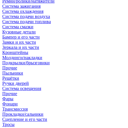
Ремни/ролики/натяжители
Система зажигания
Система охлаждения
Система подачи воздуха
Система подачи топлива
Система смазки
Кузовные детали
Бампер и его части
Замки и их части
Зеркала и их части
Кронштейны
Молдинги/накладки
Подкрылки/брызговики
Прочие
Пыльники
Решётки
Ручки дверей
Система освещения
Прочие
Фары
Фонари
Трансмиссия
Прокладки/сальники
Сцепление и его части
Тросы