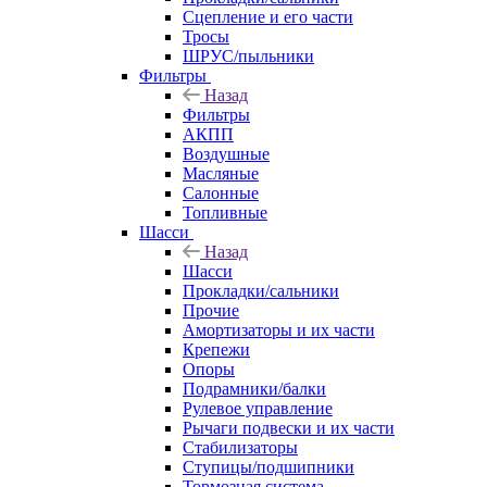
Сцепление и его части
Тросы
ШРУС/пыльники
Фильтры
Назад
Фильтры
АКПП
Воздушные
Масляные
Салонные
Топливные
Шасси
Назад
Шасси
Прокладки/сальники
Прочие
Амортизаторы и их части
Крепежи
Опоры
Подрамники/балки
Рулевое управление
Рычаги подвески и их части
Стабилизаторы
Ступицы/подшипники
Тормозная система