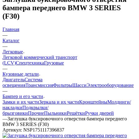
бампера переднего BMW 3 SERIES
(F30)
Главная
—
Каталог
—
Легковые
Легковой коммерческий транспорт
(LCV)
Спецтехника
Грузовые
—
Кузовные детали
Двигатель
Система
освещения
Трансмиссия
Фильтры
Шасси
Электрооборудование
—
Бампер и его части
Замки и их части
Зеркала и их части
Кронштейны
Молдинги/
накладки
Подкрылки/
брызговики
Прочие
Пыльники
Решётки
Ручки дверей
—
Заглушка буксировочного отверстия бампера переднего
BMW 3 SERIES (F30)
Артикул:
NSP1751117396837