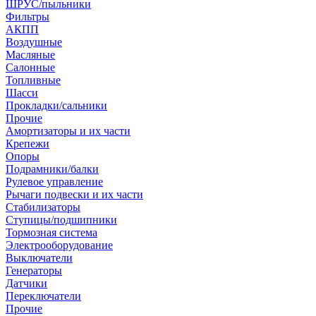
ШРУС/пыльники
Фильтры
АКПП
Воздушные
Масляные
Салонные
Топливные
Шасси
Прокладки/сальники
Прочие
Амортизаторы и их части
Крепежи
Опоры
Подрамники/балки
Рулевое управление
Рычаги подвески и их части
Стабилизаторы
Ступицы/подшипники
Тормозная система
Электрооборудование
Выключатели
Генераторы
Датчики
Переключатели
Прочие