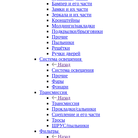
Бампер и его части
Замки и их части
Зеркала и их части
Кронштейны
Молдинги/накладки
Подкрылки/брызговики
Прочие
Пыльники
Решётки
Ручки дверей
Система освещения
Назад
Система освещения
Прочие
Фары
Фонари
Трансмиссия
Назад
Трансмиссия
Прокладки/сальники
Сцепление и его части
Тросы
ШРУС/пыльники
Фильтры
Назад