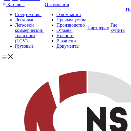
Каталог
О компании
По
Спецтехника
О компании
Легковые
Преимущества
Легковой
Производство
Где
Партнерам
коммерческий
Отзывы
купить
транспорт
Новости
(LCV)
Вакансии
Грузовые
Документы