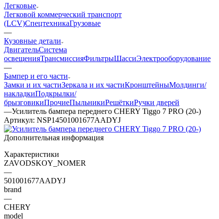
Легковые
Легковой коммерческий транспорт
(LCV)
Спецтехника
Грузовые
—
Кузовные детали
Двигатель
Система
освещения
Трансмиссия
Фильтры
Шасси
Электрооборудование
—
Бампер и его части
Замки и их части
Зеркала и их части
Кронштейны
Молдинги/
накладки
Подкрылки/
брызговики
Прочие
Пыльники
Решётки
Ручки дверей
—
Усилитель бампера переднего CHERY Tiggo 7 PRO (20-)
Артикул:
NSP14501001677AADYJ
Дополнительная информация
Характеристики
ZAVODSKOY_NOMER
—
501001677AADYJ
brand
—
CHERY
model