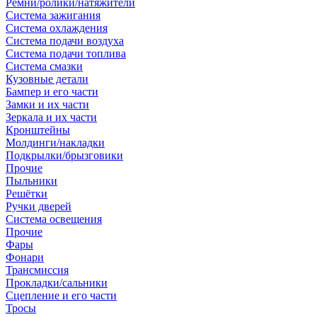
Ремни/ролики/натяжители
Система зажигания
Система охлаждения
Система подачи воздуха
Система подачи топлива
Система смазки
Кузовные детали
Бампер и его части
Замки и их части
Зеркала и их части
Кронштейны
Молдинги/накладки
Подкрылки/брызговики
Прочие
Пыльники
Решётки
Ручки дверей
Система освещения
Прочие
Фары
Фонари
Трансмиссия
Прокладки/сальники
Сцепление и его части
Тросы