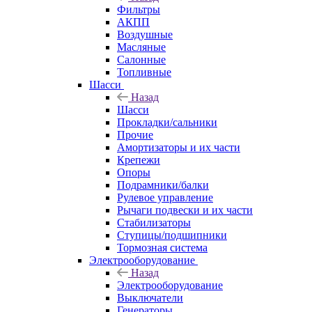
Фильтры
АКПП
Воздушные
Масляные
Салонные
Топливные
Шасси
Назад
Шасси
Прокладки/сальники
Прочие
Амортизаторы и их части
Крепежи
Опоры
Подрамники/балки
Рулевое управление
Рычаги подвески и их части
Стабилизаторы
Ступицы/подшипники
Тормозная система
Электрооборудование
Назад
Электрооборудование
Выключатели
Генераторы