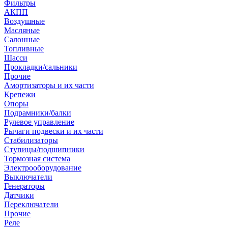
Фильтры
АКПП
Воздушные
Масляные
Салонные
Топливные
Шасси
Прокладки/сальники
Прочие
Амортизаторы и их части
Крепежи
Опоры
Подрамники/балки
Рулевое управление
Рычаги подвески и их части
Стабилизаторы
Ступицы/подшипники
Тормозная система
Электрооборудование
Выключатели
Генераторы
Датчики
Переключатели
Прочие
Реле