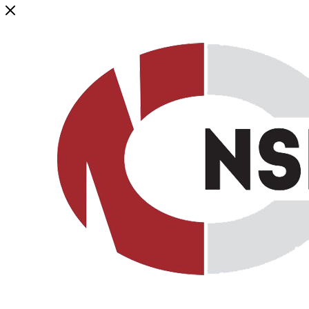
Генеральный дистрибьютор торговой марки NSP в России и ст