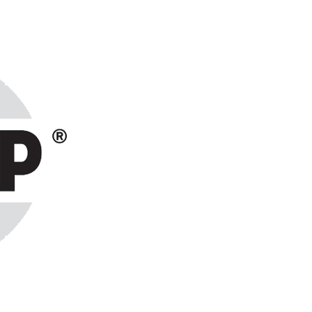
ранах СНГ