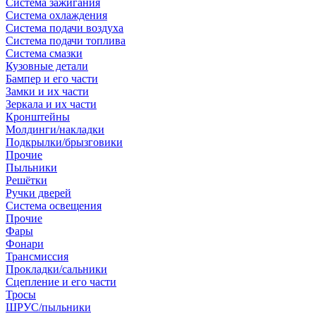
Система зажигания
Система охлаждения
Система подачи воздуха
Система подачи топлива
Система смазки
Кузовные детали
Бампер и его части
Замки и их части
Зеркала и их части
Кронштейны
Молдинги/накладки
Подкрылки/брызговики
Прочие
Пыльники
Решётки
Ручки дверей
Система освещения
Прочие
Фары
Фонари
Трансмиссия
Прокладки/сальники
Сцепление и его части
Тросы
ШРУС/пыльники