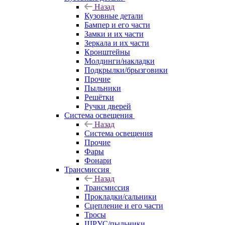
Назад
Кузовные детали
Бампер и его части
Замки и их части
Зеркала и их части
Кронштейны
Молдинги/накладки
Подкрылки/брызговики
Прочие
Пыльники
Решётки
Ручки дверей
Система освещения
Назад
Система освещения
Прочие
Фары
Фонари
Трансмиссия
Назад
Трансмиссия
Прокладки/сальники
Сцепление и его части
Тросы
ШРУС/пыльники