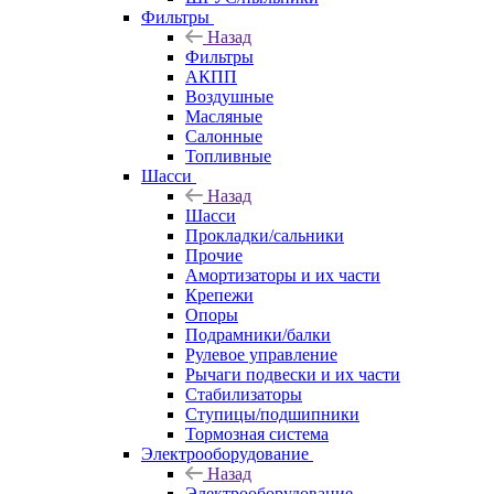
Фильтры
Назад
Фильтры
АКПП
Воздушные
Масляные
Салонные
Топливные
Шасси
Назад
Шасси
Прокладки/сальники
Прочие
Амортизаторы и их части
Крепежи
Опоры
Подрамники/балки
Рулевое управление
Рычаги подвески и их части
Стабилизаторы
Ступицы/подшипники
Тормозная система
Электрооборудование
Назад
Электрооборудование