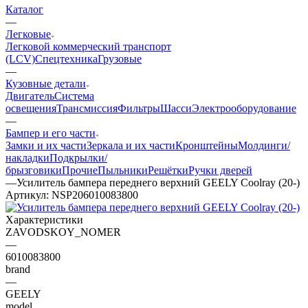
Каталог
—
Легковые
Легковой коммерческий транспорт
(LCV)
Спецтехника
Грузовые
—
Кузовные детали
Двигатель
Система
освещения
Трансмиссия
Фильтры
Шасси
Электрооборудование
—
Бампер и его части
Замки и их части
Зеркала и их части
Кронштейны
Молдинги/
накладки
Подкрылки/
брызговики
Прочие
Пыльники
Решётки
Ручки дверей
—
Усилитель бампера переднего верхний GEELY Coolray (20-)
Артикул:
NSP206010083800
Характеристики
ZAVODSKOY_NOMER
—
6010083800
brand
—
GEELY
model