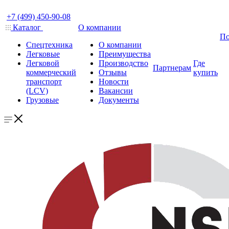
+7 (499) 450-90-08
Каталог
О компании
По
Спецтехника
О компании
Легковые
Преимущества
Легковой
Производство
Где
Партнерам
коммерческий
Отзывы
купить
транспорт
Новости
(LCV)
Вакансии
Грузовые
Документы