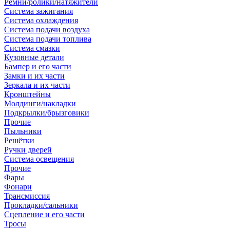
Ремни/ролики/натяжители
Система зажигания
Система охлаждения
Система подачи воздуха
Система подачи топлива
Система смазки
Кузовные детали
Бампер и его части
Замки и их части
Зеркала и их части
Кронштейны
Молдинги/накладки
Подкрылки/брызговики
Прочие
Пыльники
Решётки
Ручки дверей
Система освещения
Прочие
Фары
Фонари
Трансмиссия
Прокладки/сальники
Сцепление и его части
Тросы