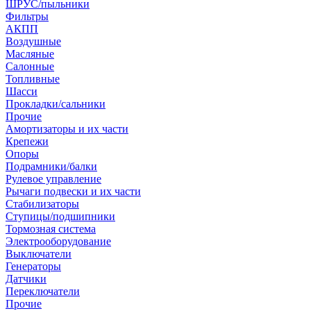
ШРУС/пыльники
Фильтры
АКПП
Воздушные
Масляные
Салонные
Топливные
Шасси
Прокладки/сальники
Прочие
Амортизаторы и их части
Крепежи
Опоры
Подрамники/балки
Рулевое управление
Рычаги подвески и их части
Стабилизаторы
Ступицы/подшипники
Тормозная система
Электрооборудование
Выключатели
Генераторы
Датчики
Переключатели
Прочие