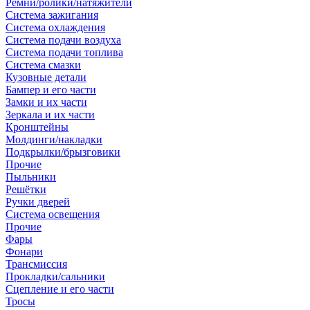
Ремни/ролики/натяжители
Система зажигания
Система охлаждения
Система подачи воздуха
Система подачи топлива
Система смазки
Кузовные детали
Бампер и его части
Замки и их части
Зеркала и их части
Кронштейны
Молдинги/накладки
Подкрылки/брызговики
Прочие
Пыльники
Решётки
Ручки дверей
Система освещения
Прочие
Фары
Фонари
Трансмиссия
Прокладки/сальники
Сцепление и его части
Тросы