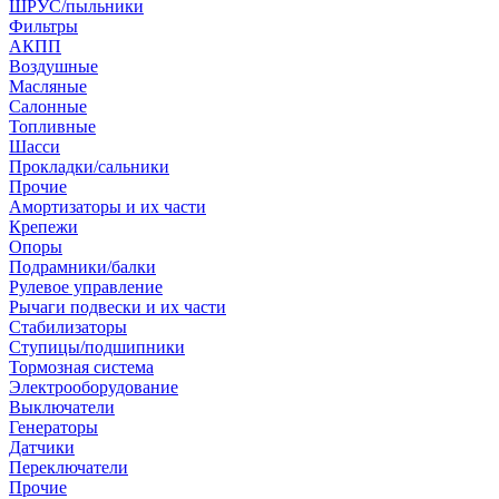
ШРУС/пыльники
Фильтры
АКПП
Воздушные
Масляные
Салонные
Топливные
Шасси
Прокладки/сальники
Прочие
Амортизаторы и их части
Крепежи
Опоры
Подрамники/балки
Рулевое управление
Рычаги подвески и их части
Стабилизаторы
Ступицы/подшипники
Тормозная система
Электрооборудование
Выключатели
Генераторы
Датчики
Переключатели
Прочие