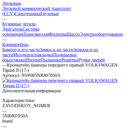
Легковые
Легковой коммерческий транспорт
(LCV)
Спецтехника
Грузовые
—
Кузовные детали
Двигатель
Система
освещения
Трансмиссия
Фильтры
Шасси
Электрооборудование
—
Кронштейны
Бампер и его части
Замки и их части
Зеркала и их
части
Молдинги/накладки
Подкрылки/
брызговики
Прочие
Пыльники
Решётки
Ручки дверей
—
Кронштейн бампера переднего правый VOLKSWAGEN
Tiguan II (17-)
Артикул:
NSP085NR807050A
Дополнительная информация
Характеристики
ZAVODSKOY_NOMER
—
5NR807050A
brand
—