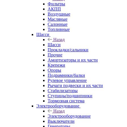
Фильтры
АКПП
Воздушные
Масляные
Салонные
Топливные
Шасси
Назад
Шасси
Прокладки/сальники
Прочие
Амортизаторы и их части
Крепежи
Опоры
Подрамники/балки
Рулевое управление
Рычаги подвески и их части
Стабилизаторы
Ступицы/подшипники
Тормозная система
Электрооборудование
Назад
Электрооборудование
Выключатели
Генераторы