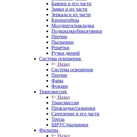
Бампер и его части
Замки и их части
Зеркала и их части
Кронштейны
Молдинги/накладки
Подкрылки/брызговики
Прочие
Пыльники
Решётки
Ручки дверей
Система освещения
Назад
Система освещения
Прочие
Фары
Фонари
Трансмиссия
Назад
Трансмиссия
Прокладки/сальники
Сцепление и его части
Тросы
ШРУС/пыльники
Фильтры
Назад