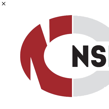
Генеральный дистрибьютор торговой марки NSP в России и ст