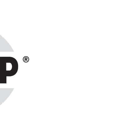
ранах СНГ