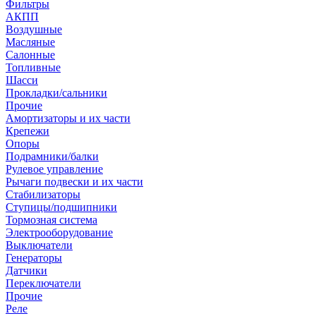
Фильтры
АКПП
Воздушные
Масляные
Салонные
Топливные
Шасси
Прокладки/сальники
Прочие
Амортизаторы и их части
Крепежи
Опоры
Подрамники/балки
Рулевое управление
Рычаги подвески и их части
Стабилизаторы
Ступицы/подшипники
Тормозная система
Электрооборудование
Выключатели
Генераторы
Датчики
Переключатели
Прочие
Реле