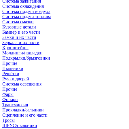
Система зажигания
Система охлаждения
Система подачи воздуха
Система подачи топлива
Система смазки
Кузовные детали
Бампер и его части
Замки и их части
Зеркала и их части
Кронштейны
Молдинги/накладки
Подкрылки/брызговики
Прочие
Пыльники
Решётки
Ручки дверей
Система освещения
Прочие
Фары
Фонари
Трансмиссия
Прокладки/сальники
Сцепление и его части
Тросы
ШРУС/пыльники