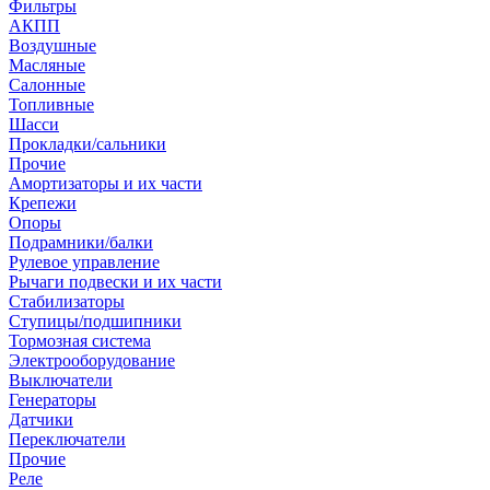
Фильтры
АКПП
Воздушные
Масляные
Салонные
Топливные
Шасси
Прокладки/сальники
Прочие
Амортизаторы и их части
Крепежи
Опоры
Подрамники/балки
Рулевое управление
Рычаги подвески и их части
Стабилизаторы
Ступицы/подшипники
Тормозная система
Электрооборудование
Выключатели
Генераторы
Датчики
Переключатели
Прочие
Реле