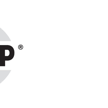
ранах СНГ