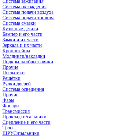
Система зажигания
Система охлаждения
Система подачи воздуха
Система подачи топлива
Система смазки
Кузовные детали
Бампер и его части
Замки и их части
Зеркала и их части
Кронштейны
Молдинги/накладки
Подкрылки/брызговики
Прочие
Пыльники
Решётки
Ручки дверей
Система освещения
Прочие
Фары
Фонари
Трансмиссия
Прокладки/сальники
Сцепление и его части
Тросы
ШРУС/пыльники