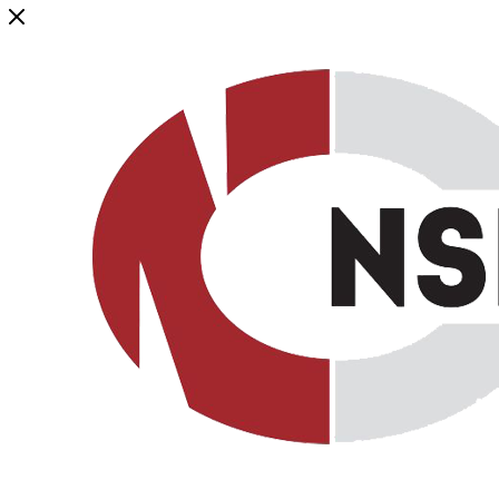
Генеральный дистрибьютор торговой марки NSP в России и ст