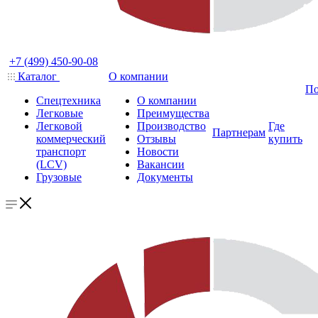
+7 (499) 450-90-08
Каталог
О компании
По
Спецтехника
О компании
Легковые
Преимущества
Легковой
Производство
Где
Партнерам
коммерческий
Отзывы
купить
транспорт
Новости
(LCV)
Вакансии
Грузовые
Документы