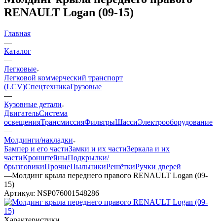
RENAULT Logan (09-15)
Главная
—
Каталог
—
Легковые
Легковой коммерческий транспорт
(LCV)
Спецтехника
Грузовые
—
Кузовные детали
Двигатель
Система
освещения
Трансмиссия
Фильтры
Шасси
Электрооборудование
—
Молдинги/накладки
Бампер и его части
Замки и их части
Зеркала и их
части
Кронштейны
Подкрылки/
брызговики
Прочие
Пыльники
Решётки
Ручки дверей
—
Молдинг крыла переднего правого RENAULT Logan (09-
15)
Артикул:
NSP076001548286
Характеристики