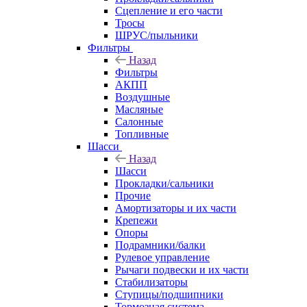
Сцепление и его части
Тросы
ШРУС/пыльники
Фильтры
Назад
Фильтры
АКПП
Воздушные
Масляные
Салонные
Топливные
Шасси
Назад
Шасси
Прокладки/сальники
Прочие
Амортизаторы и их части
Крепежи
Опоры
Подрамники/балки
Рулевое управление
Рычаги подвески и их части
Стабилизаторы
Ступицы/подшипники
Тормозная система