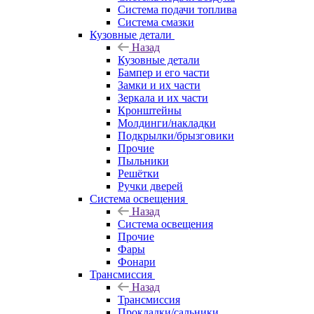
Система подачи топлива
Система смазки
Кузовные детали
Назад
Кузовные детали
Бампер и его части
Замки и их части
Зеркала и их части
Кронштейны
Молдинги/накладки
Подкрылки/брызговики
Прочие
Пыльники
Решётки
Ручки дверей
Система освещения
Назад
Система освещения
Прочие
Фары
Фонари
Трансмиссия
Назад
Трансмиссия
Прокладки/сальники