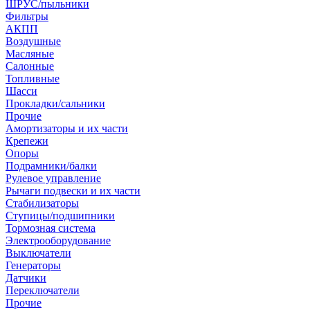
ШРУС/пыльники
Фильтры
АКПП
Воздушные
Масляные
Салонные
Топливные
Шасси
Прокладки/сальники
Прочие
Амортизаторы и их части
Крепежи
Опоры
Подрамники/балки
Рулевое управление
Рычаги подвески и их части
Стабилизаторы
Ступицы/подшипники
Тормозная система
Электрооборудование
Выключатели
Генераторы
Датчики
Переключатели
Прочие