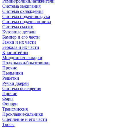
Ремни/ролики/натяжители
Система зажигания
Система охлаждения
Система подачи воздуха
Система подачи топлива
Система смазки
Кузовные детали
Бампер и его части
Замки и их части
Зеркала и их части
Кронштейны
Молдинги/накладки
Подкрылки/брызговики
Прочие
Пыльники
Решётки
Ручки дверей
Система освещения
Прочие
Фары
Фонари
Трансмиссия
Прокладки/сальники
Сцепление и его части
Тросы