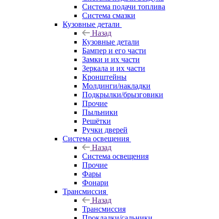
Система подачи топлива
Система смазки
Кузовные детали
Назад
Кузовные детали
Бампер и его части
Замки и их части
Зеркала и их части
Кронштейны
Молдинги/накладки
Подкрылки/брызговики
Прочие
Пыльники
Решётки
Ручки дверей
Система освещения
Назад
Система освещения
Прочие
Фары
Фонари
Трансмиссия
Назад
Трансмиссия
Прокладки/сальники