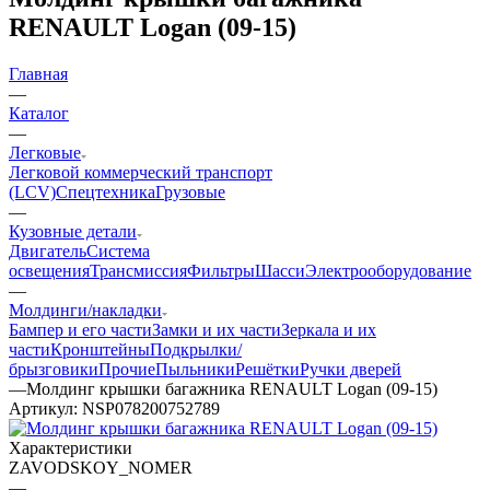
RENAULT Logan (09-15)
Главная
—
Каталог
—
Легковые
Легковой коммерческий транспорт
(LCV)
Спецтехника
Грузовые
—
Кузовные детали
Двигатель
Система
освещения
Трансмиссия
Фильтры
Шасси
Электрооборудование
—
Молдинги/накладки
Бампер и его части
Замки и их части
Зеркала и их
части
Кронштейны
Подкрылки/
брызговики
Прочие
Пыльники
Решётки
Ручки дверей
—
Молдинг крышки багажника RENAULT Logan (09-15)
Артикул:
NSP078200752789
Характеристики
ZAVODSKOY_NOMER
—