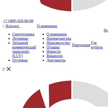
+7 (499) 450-90-08
Каталог
О компании
По
Спецтехника
О компании
Легковые
Преимущества
Легковой
Производство
Где
Партнерам
коммерческий
Отзывы
купить
транспорт
Новости
(LCV)
Вакансии
Грузовые
Документы