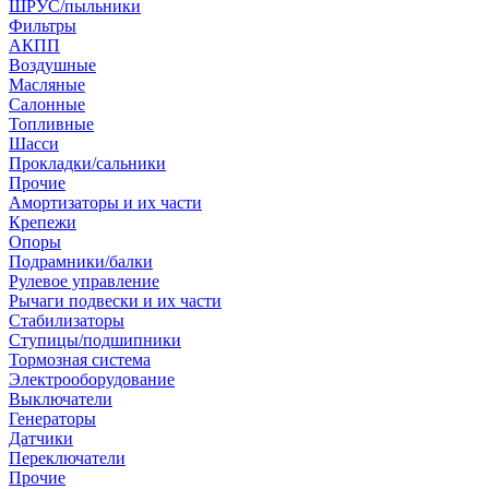
ШРУС/пыльники
Фильтры
АКПП
Воздушные
Масляные
Салонные
Топливные
Шасси
Прокладки/сальники
Прочие
Амортизаторы и их части
Крепежи
Опоры
Подрамники/балки
Рулевое управление
Рычаги подвески и их части
Стабилизаторы
Ступицы/подшипники
Тормозная система
Электрооборудование
Выключатели
Генераторы
Датчики
Переключатели
Прочие