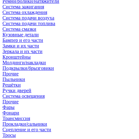
Ремни/ролики/натяжители
Система зажигания
Система охлаждения
Система подачи воздуха
Система подачи топлива
Система смазки
Кузовные детали
Бампер и его части
Замки и их части
Зеркала и их части
Кронштейны
Молдинги/накладки
Подкрылки/брызговики
Прочие
Пыльники
Решётки
Ручки дверей
Система освещения
Прочие
Фары
Фонари
Трансмиссия
Прокладки/сальники
Сцепление и его части
Тросы