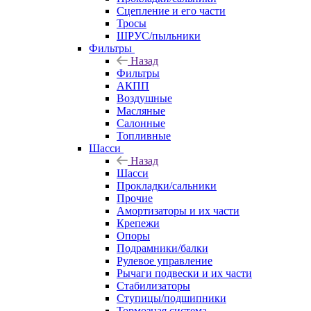
Сцепление и его части
Тросы
ШРУС/пыльники
Фильтры
Назад
Фильтры
АКПП
Воздушные
Масляные
Салонные
Топливные
Шасси
Назад
Шасси
Прокладки/сальники
Прочие
Амортизаторы и их части
Крепежи
Опоры
Подрамники/балки
Рулевое управление
Рычаги подвески и их части
Стабилизаторы
Ступицы/подшипники
Тормозная система