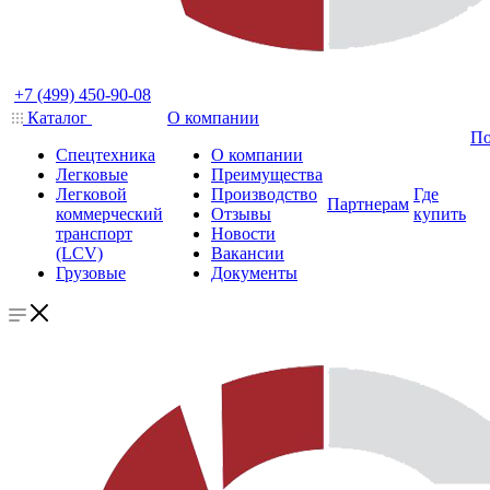
+7 (499) 450-90-08
Каталог
О компании
По
Спецтехника
О компании
Легковые
Преимущества
Легковой
Производство
Где
Партнерам
коммерческий
Отзывы
купить
транспорт
Новости
(LCV)
Вакансии
Грузовые
Документы