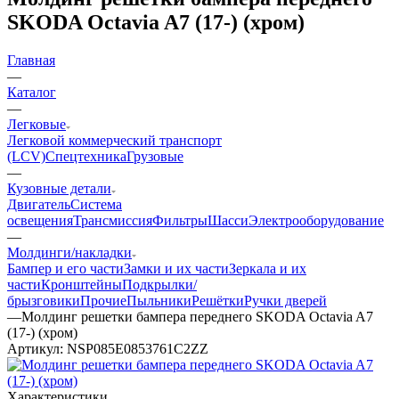
SKODA Octavia A7 (17-) (хром)
Главная
—
Каталог
—
Легковые
Легковой коммерческий транспорт
(LCV)
Спецтехника
Грузовые
—
Кузовные детали
Двигатель
Система
освещения
Трансмиссия
Фильтры
Шасси
Электрооборудование
—
Молдинги/накладки
Бампер и его части
Замки и их части
Зеркала и их
части
Кронштейны
Подкрылки/
брызговики
Прочие
Пыльники
Решётки
Ручки дверей
—
Молдинг решетки бампера переднего SKODA Octavia A7
(17-) (хром)
Артикул:
NSP085E0853761C2ZZ
Характеристики