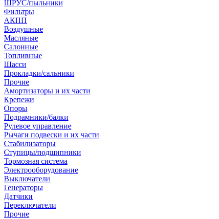
ШРУС/пыльники
Фильтры
АКПП
Воздушные
Масляные
Салонные
Топливные
Шасси
Прокладки/сальники
Прочие
Амортизаторы и их части
Крепежи
Опоры
Подрамники/балки
Рулевое управление
Рычаги подвески и их части
Стабилизаторы
Ступицы/подшипники
Тормозная система
Электрооборудование
Выключатели
Генераторы
Датчики
Переключатели
Прочие