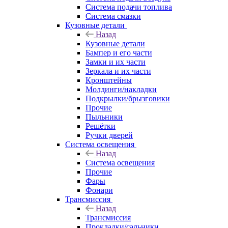
Система подачи топлива
Система смазки
Кузовные детали
Назад
Кузовные детали
Бампер и его части
Замки и их части
Зеркала и их части
Кронштейны
Молдинги/накладки
Подкрылки/брызговики
Прочие
Пыльники
Решётки
Ручки дверей
Система освещения
Назад
Система освещения
Прочие
Фары
Фонари
Трансмиссия
Назад
Трансмиссия
Прокладки/сальники