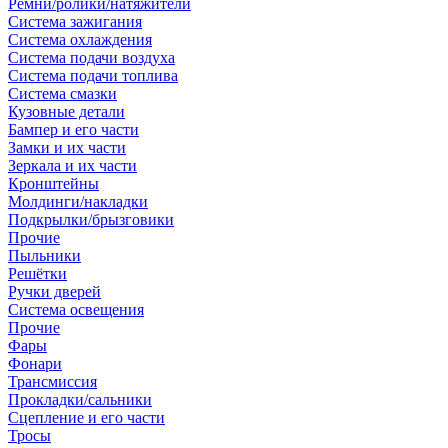
Ремни/ролики/натяжители
Система зажигания
Система охлаждения
Система подачи воздуха
Система подачи топлива
Система смазки
Кузовные детали
Бампер и его части
Замки и их части
Зеркала и их части
Кронштейны
Молдинги/накладки
Подкрылки/брызговики
Прочие
Пыльники
Решётки
Ручки дверей
Система освещения
Прочие
Фары
Фонари
Трансмиссия
Прокладки/сальники
Сцепление и его части
Тросы