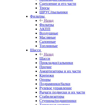
Сцепление и его части
Тросы
ШРУС/пыльники
Фильтры
Назад
Фильтры
АКПП
Воздушные
Масляные
Салонные
Топливные
Шасси
Назад
Шасси
Прокладки/сальники
Прочие
Амортизаторы и их части
Крепежи
Опоры
Подрамники/балки
Рулевое управление
Рычаги подвески и их части
Стабилизаторы
Ступицы/подшипники
Тормозная система