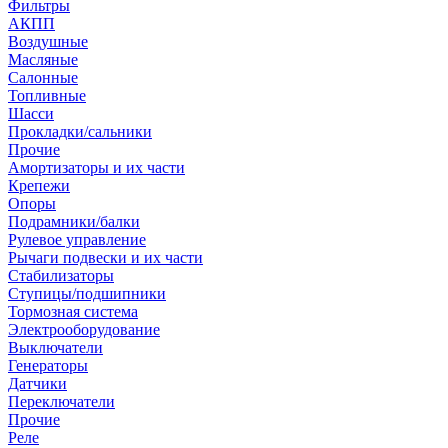
Фильтры
АКПП
Воздушные
Масляные
Салонные
Топливные
Шасси
Прокладки/сальники
Прочие
Амортизаторы и их части
Крепежи
Опоры
Подрамники/балки
Рулевое управление
Рычаги подвески и их части
Стабилизаторы
Ступицы/подшипники
Тормозная система
Электрооборудование
Выключатели
Генераторы
Датчики
Переключатели
Прочие
Реле