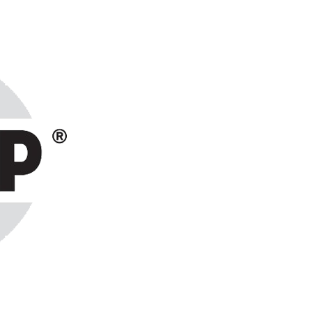
ранах СНГ