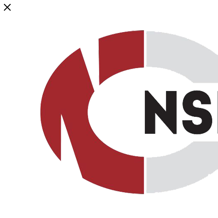
Генеральный дистрибьютор торговой марки NSP в России и ст