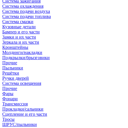
Система зажигания
Система охлаждения
Система подачи воздуха
Система подачи топлива
Система смазки
Кузовные детали
Бампер и его части
Замки и их части
Зеркала и их части
Кронштейны
Молдинги/накладки
Подкрылки/брызговики
Прочие
Пыльники
Решётки
Ручки дверей
Система освещения
Прочие
Фары
Фонари
Трансмиссия
Прокладки/сальники
Сцепление и его части
Тросы
ШРУС/пыльники