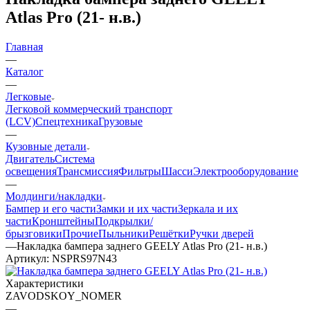
Atlas Pro (21- н.в.)
Главная
—
Каталог
—
Легковые
Легковой коммерческий транспорт
(LCV)
Спецтехника
Грузовые
—
Кузовные детали
Двигатель
Система
освещения
Трансмиссия
Фильтры
Шасси
Электрооборудование
—
Молдинги/накладки
Бампер и его части
Замки и их части
Зеркала и их
части
Кронштейны
Подкрылки/
брызговики
Прочие
Пыльники
Решётки
Ручки дверей
—
Накладка бампера заднего GEELY Atlas Pro (21- н.в.)
Артикул:
NSPRS97N43
Характеристики
ZAVODSKOY_NOMER
—