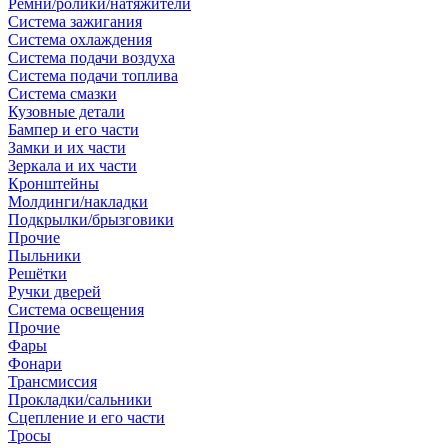
Ремни/ролики/натяжители
Система зажигания
Система охлаждения
Система подачи воздуха
Система подачи топлива
Система смазки
Кузовные детали
Бампер и его части
Замки и их части
Зеркала и их части
Кронштейны
Молдинги/накладки
Подкрылки/брызговики
Прочие
Пыльники
Решётки
Ручки дверей
Система освещения
Прочие
Фары
Фонари
Трансмиссия
Прокладки/сальники
Сцепление и его части
Тросы