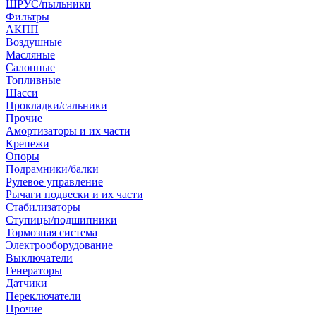
ШРУС/пыльники
Фильтры
АКПП
Воздушные
Масляные
Салонные
Топливные
Шасси
Прокладки/сальники
Прочие
Амортизаторы и их части
Крепежи
Опоры
Подрамники/балки
Рулевое управление
Рычаги подвески и их части
Стабилизаторы
Ступицы/подшипники
Тормозная система
Электрооборудование
Выключатели
Генераторы
Датчики
Переключатели
Прочие