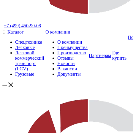
+7 (499) 450-90-08
Каталог
О компании
По
Спецтехника
О компании
Легковые
Преимущества
Легковой
Производство
Где
Партнерам
коммерческий
Отзывы
купить
транспорт
Новости
(LCV)
Вакансии
Грузовые
Документы