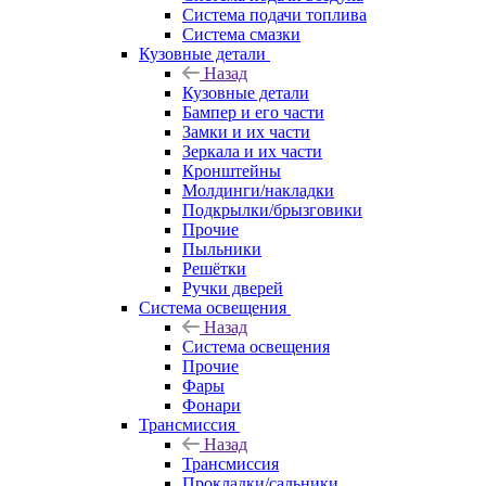
Система подачи топлива
Система смазки
Кузовные детали
Назад
Кузовные детали
Бампер и его части
Замки и их части
Зеркала и их части
Кронштейны
Молдинги/накладки
Подкрылки/брызговики
Прочие
Пыльники
Решётки
Ручки дверей
Система освещения
Назад
Система освещения
Прочие
Фары
Фонари
Трансмиссия
Назад
Трансмиссия
Прокладки/сальники