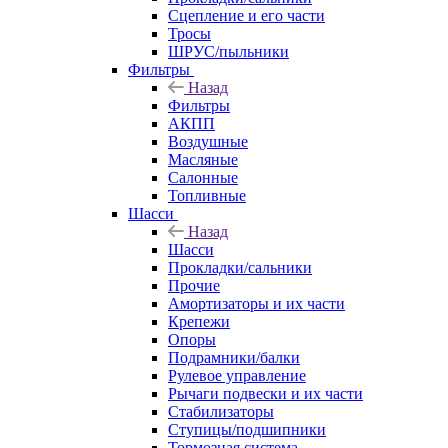
Сцепление и его части
Тросы
ШРУС/пыльники
Фильтры
Назад
Фильтры
АКПП
Воздушные
Масляные
Салонные
Топливные
Шасси
Назад
Шасси
Прокладки/сальники
Прочие
Амортизаторы и их части
Крепежи
Опоры
Подрамники/балки
Рулевое управление
Рычаги подвески и их части
Стабилизаторы
Ступицы/подшипники
Тормозная система