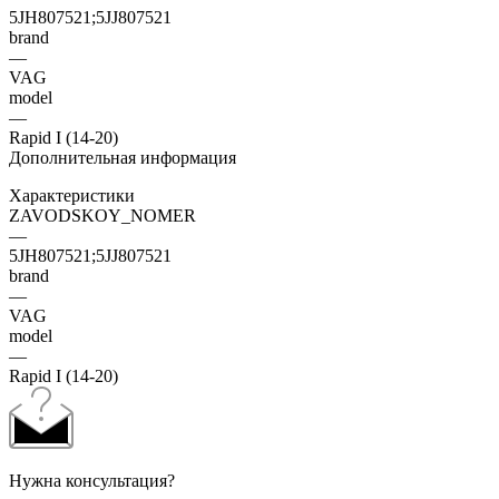
5JH807521;5JJ807521
brand
—
VAG
model
—
Rapid I (14-20)
Дополнительная информация
Характеристики
ZAVODSKOY_NOMER
—
5JH807521;5JJ807521
brand
—
VAG
model
—
Rapid I (14-20)
Нужна консультация?