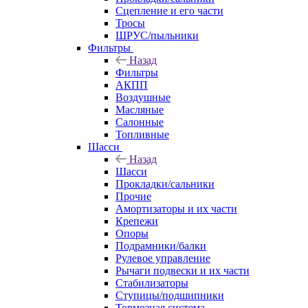
Сцепление и его части
Тросы
ШРУС/пыльники
Фильтры
Назад
Фильтры
АКПП
Воздушные
Масляные
Салонные
Топливные
Шасси
Назад
Шасси
Прокладки/сальники
Прочие
Амортизаторы и их части
Крепежи
Опоры
Подрамники/балки
Рулевое управление
Рычаги подвески и их части
Стабилизаторы
Ступицы/подшипники
Тормозная система