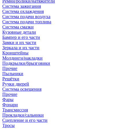
Ремни/ролики/натяжители
Система зажигания
Система охлаждения
Система подачи воздуха
Система подачи топлива
Система смазки
Кузовные детали
Бампер и его части
Замки и их части
Зеркала и их части
Кронштейны
Молдинги/накладки
Подкрылки/брызговики
Прочие
Пыльники
Решётки
Ручки дверей
Система освещения
Прочие
Фары
Фонари
Трансмиссия
Прокладки/сальники
Сцепление и его части
Тросы