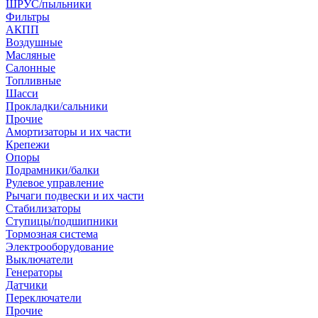
ШРУС/пыльники
Фильтры
АКПП
Воздушные
Масляные
Салонные
Топливные
Шасси
Прокладки/сальники
Прочие
Амортизаторы и их части
Крепежи
Опоры
Подрамники/балки
Рулевое управление
Рычаги подвески и их части
Стабилизаторы
Ступицы/подшипники
Тормозная система
Электрооборудование
Выключатели
Генераторы
Датчики
Переключатели
Прочие