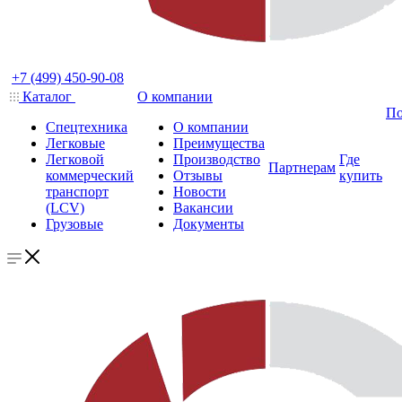
+7 (499) 450-90-08
Каталог
О компании
По
Спецтехника
О компании
Легковые
Преимущества
Легковой
Производство
Где
Партнерам
коммерческий
Отзывы
купить
транспорт
Новости
(LCV)
Вакансии
Грузовые
Документы