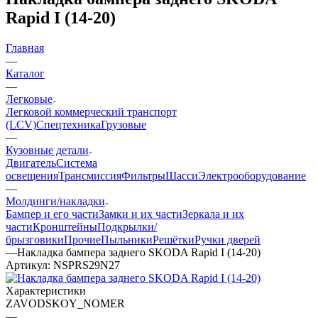
Rapid I (14-20)
Главная
—
Каталог
—
Легковые
Легковой коммерческий транспорт
(LCV)
Спецтехника
Грузовые
—
Кузовные детали
Двигатель
Система
освещения
Трансмиссия
Фильтры
Шасси
Электрооборудование
—
Молдинги/накладки
Бампер и его части
Замки и их части
Зеркала и их
части
Кронштейны
Подкрылки/
брызговики
Прочие
Пыльники
Решётки
Ручки дверей
—
Накладка бампера заднего SKODA Rapid I (14-20)
Артикул:
NSPRS29N27
Характеристики
ZAVODSKOY_NOMER
—