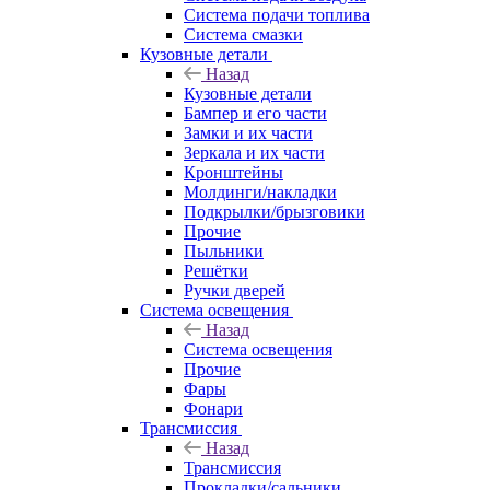
Система подачи топлива
Система смазки
Кузовные детали
Назад
Кузовные детали
Бампер и его части
Замки и их части
Зеркала и их части
Кронштейны
Молдинги/накладки
Подкрылки/брызговики
Прочие
Пыльники
Решётки
Ручки дверей
Система освещения
Назад
Система освещения
Прочие
Фары
Фонари
Трансмиссия
Назад
Трансмиссия
Прокладки/сальники