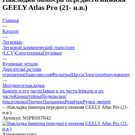
GEELY Atlas Pro (21- н.в.)
Главная
—
Каталог
—
Легковые
Легковой коммерческий транспорт
(LCV)
Спецтехника
Грузовые
—
Кузовные детали
Двигатель
Система
освещения
Трансмиссия
Фильтры
Шасси
Электрооборудование
—
Молдинги/накладки
Бампер и его части
Замки и их части
Зеркала и их
части
Кронштейны
Подкрылки/
брызговики
Прочие
Пыльники
Решётки
Ручки дверей
—
Накладка бампера переднего нижняя GEELY Atlas Pro (21-
н.в.)
Артикул:
NSPRS97N42
Характеристики