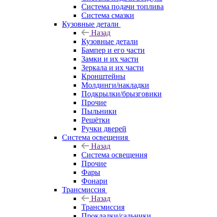
Система подачи топлива
Система смазки
Кузовные детали
Назад
Кузовные детали
Бампер и его части
Замки и их части
Зеркала и их части
Кронштейны
Молдинги/накладки
Подкрылки/брызговики
Прочие
Пыльники
Решётки
Ручки дверей
Система освещения
Назад
Система освещения
Прочие
Фары
Фонари
Трансмиссия
Назад
Трансмиссия
Прокладки/сальники