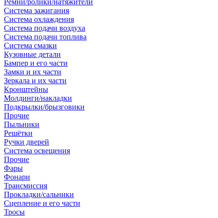
Ремни/ролики/натяжители
Система зажигания
Система охлаждения
Система подачи воздуха
Система подачи топлива
Система смазки
Кузовные детали
Бампер и его части
Замки и их части
Зеркала и их части
Кронштейны
Молдинги/накладки
Подкрылки/брызговики
Прочие
Пыльники
Решётки
Ручки дверей
Система освещения
Прочие
Фары
Фонари
Трансмиссия
Прокладки/сальники
Сцепление и его части
Тросы