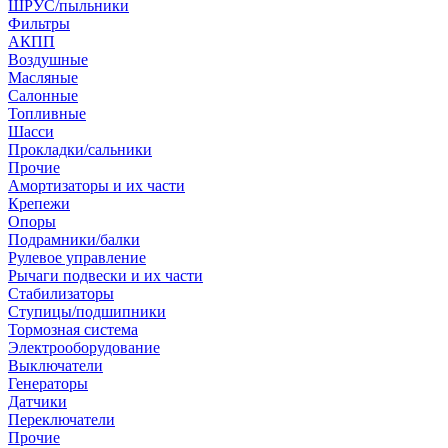
ШРУС/пыльники
Фильтры
АКПП
Воздушные
Масляные
Салонные
Топливные
Шасси
Прокладки/сальники
Прочие
Амортизаторы и их части
Крепежи
Опоры
Подрамники/балки
Рулевое управление
Рычаги подвески и их части
Стабилизаторы
Ступицы/подшипники
Тормозная система
Электрооборудование
Выключатели
Генераторы
Датчики
Переключатели
Прочие