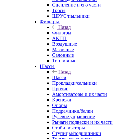
Сцепление и его части
Тросы
ШРУС/пыльники
Фильтры
Назад
Фильтры
АКПП
Воздушные
Масляные
Салонные
Топливные
Шасси
Назад
Шасси
Прокладки/сальники
Прочие
Амортизаторы и их части
Крепежи
Опоры
Подрамники/балки
Рулевое управление
Рычаги подвески и их части
Стабилизаторы
Ступицы/подшипники
Тормозная система