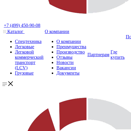
+7 (499) 450-90-08
Каталог
О компании
По
Спецтехника
О компании
Легковые
Преимущества
Легковой
Производство
Где
Партнерам
коммерческий
Отзывы
купить
транспорт
Новости
(LCV)
Вакансии
Грузовые
Документы