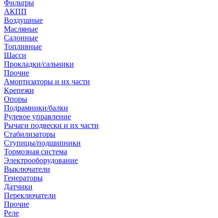
Фильтры
АКПП
Воздушные
Масляные
Салонные
Топливные
Шасси
Прокладки/сальники
Прочие
Амортизаторы и их части
Крепежи
Опоры
Подрамники/балки
Рулевое управление
Рычаги подвески и их части
Стабилизаторы
Ступицы/подшипники
Тормозная система
Электрооборудование
Выключатели
Генераторы
Датчики
Переключатели
Прочие
Реле