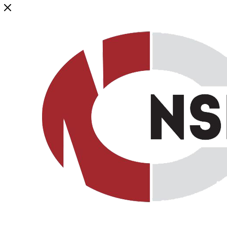
Генеральный дистрибьютор торговой марки NSP в России и ст