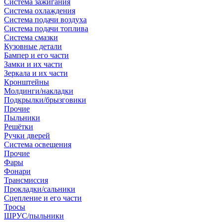
Система зажигания
Система охлаждения
Система подачи воздуха
Система подачи топлива
Система смазки
Кузовные детали
Бампер и его части
Замки и их части
Зеркала и их части
Кронштейны
Молдинги/накладки
Подкрылки/брызговики
Прочие
Пыльники
Решётки
Ручки дверей
Система освещения
Прочие
Фары
Фонари
Трансмиссия
Прокладки/сальники
Сцепление и его части
Тросы
ШРУС/пыльники