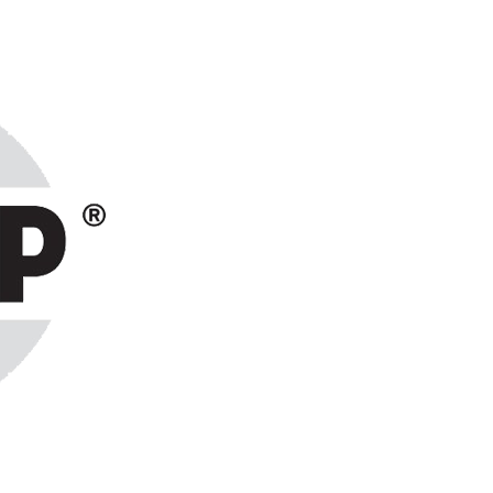
ранах СНГ