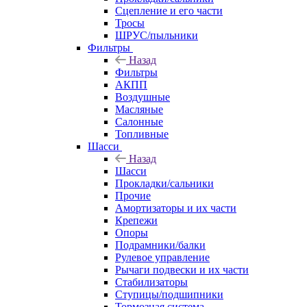
Сцепление и его части
Тросы
ШРУС/пыльники
Фильтры
Назад
Фильтры
АКПП
Воздушные
Масляные
Салонные
Топливные
Шасси
Назад
Шасси
Прокладки/сальники
Прочие
Амортизаторы и их части
Крепежи
Опоры
Подрамники/балки
Рулевое управление
Рычаги подвески и их части
Стабилизаторы
Ступицы/подшипники
Тормозная система