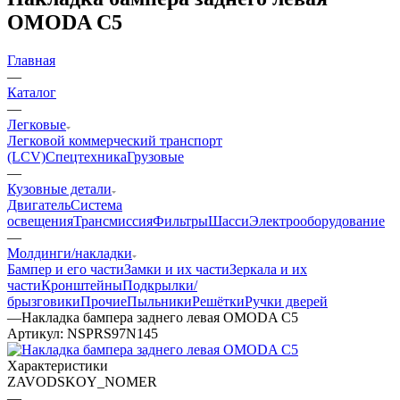
OMODA C5
Главная
—
Каталог
—
Легковые
Легковой коммерческий транспорт
(LCV)
Спецтехника
Грузовые
—
Кузовные детали
Двигатель
Система
освещения
Трансмиссия
Фильтры
Шасси
Электрооборудование
—
Молдинги/накладки
Бампер и его части
Замки и их части
Зеркала и их
части
Кронштейны
Подкрылки/
брызговики
Прочие
Пыльники
Решётки
Ручки дверей
—
Накладка бампера заднего левая OMODA C5
Артикул:
NSPRS97N145
Характеристики
ZAVODSKOY_NOMER
—