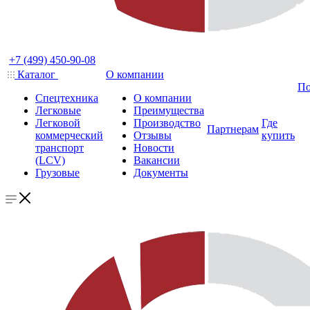
+7 (499) 450-90-08
Каталог
О компании
По
Спецтехника
О компании
Легковые
Преимущества
Легковой
Производство
Где
Партнерам
коммерческий
Отзывы
купить
транспорт
Новости
(LCV)
Вакансии
Грузовые
Документы