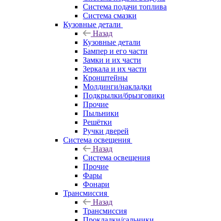
Система подачи топлива
Система смазки
Кузовные детали
Назад
Кузовные детали
Бампер и его части
Замки и их части
Зеркала и их части
Кронштейны
Молдинги/накладки
Подкрылки/брызговики
Прочие
Пыльники
Решётки
Ручки дверей
Система освещения
Назад
Система освещения
Прочие
Фары
Фонари
Трансмиссия
Назад
Трансмиссия
Прокладки/сальники