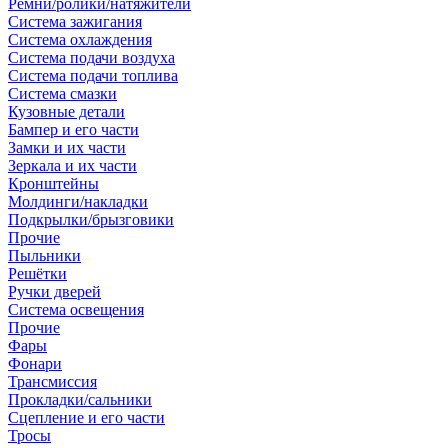
Ремни/ролики/натяжители
Система зажигания
Система охлаждения
Система подачи воздуха
Система подачи топлива
Система смазки
Кузовные детали
Бампер и его части
Замки и их части
Зеркала и их части
Кронштейны
Молдинги/накладки
Подкрылки/брызговики
Прочие
Пыльники
Решётки
Ручки дверей
Система освещения
Прочие
Фары
Фонари
Трансмиссия
Прокладки/сальники
Сцепление и его части
Тросы