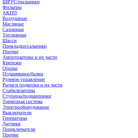
ШРУС/пыльники
Фильтры
АКПП
Воздушные
Масляные
Салонные
Топливные
Шасси
Прокладки/сальники
Прочие
Амортизаторы и их части
Крепежи
Опоры
Подрамники/балки
Рулевое управление
Рычаги подвески и их части
Стабилизаторы
Ступицы/подшипники
Тормозная система
Электрооборудование
Выключатели
Генераторы
Датчики
Переключатели
Прочие