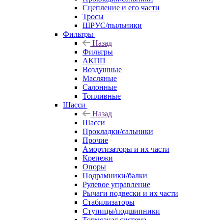
Сцепление и его части
Тросы
ШРУС/пыльники
Фильтры
Назад
Фильтры
АКПП
Воздушные
Масляные
Салонные
Топливные
Шасси
Назад
Шасси
Прокладки/сальники
Прочие
Амортизаторы и их части
Крепежи
Опоры
Подрамники/балки
Рулевое управление
Рычаги подвески и их части
Стабилизаторы
Ступицы/подшипники
Тормозная система