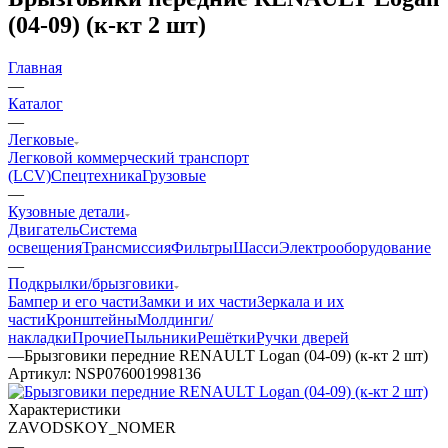
(04-09) (к-кт 2 шт)
Главная
—
Каталог
—
Легковые
Легковой коммерческий транспорт
(LCV)
Спецтехника
Грузовые
—
Кузовные детали
Двигатель
Система
освещения
Трансмиссия
Фильтры
Шасси
Электрооборудование
—
Подкрылки/брызговики
Бампер и его части
Замки и их части
Зеркала и их
части
Кронштейны
Молдинги/
накладки
Прочие
Пыльники
Решётки
Ручки дверей
—
Брызговики передние RENAULT Logan (04-09) (к-кт 2 шт)
Артикул:
NSP076001998136
Характеристики
ZAVODSKOY_NOMER
—