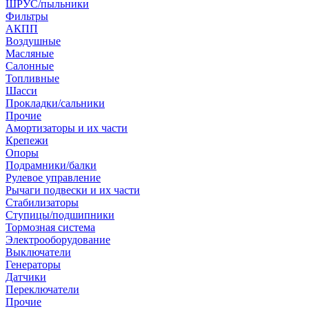
ШРУС/пыльники
Фильтры
АКПП
Воздушные
Масляные
Салонные
Топливные
Шасси
Прокладки/сальники
Прочие
Амортизаторы и их части
Крепежи
Опоры
Подрамники/балки
Рулевое управление
Рычаги подвески и их части
Стабилизаторы
Ступицы/подшипники
Тормозная система
Электрооборудование
Выключатели
Генераторы
Датчики
Переключатели
Прочие