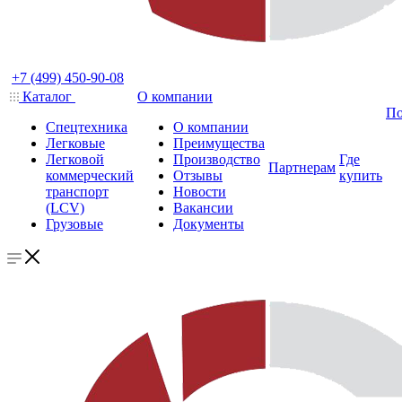
+7 (499) 450-90-08
Каталог
О компании
По
Спецтехника
О компании
Легковые
Преимущества
Легковой
Производство
Где
Партнерам
коммерческий
Отзывы
купить
транспорт
Новости
(LCV)
Вакансии
Грузовые
Документы