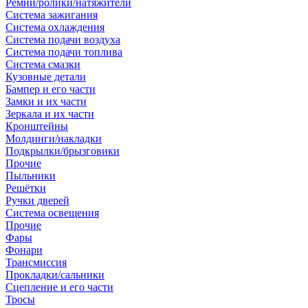
Ремни/ролики/натяжители
Система зажигания
Система охлаждения
Система подачи воздуха
Система подачи топлива
Система смазки
Кузовные детали
Бампер и его части
Замки и их части
Зеркала и их части
Кронштейны
Молдинги/накладки
Подкрылки/брызговики
Прочие
Пыльники
Решётки
Ручки дверей
Система освещения
Прочие
Фары
Фонари
Трансмиссия
Прокладки/сальники
Сцепление и его части
Тросы