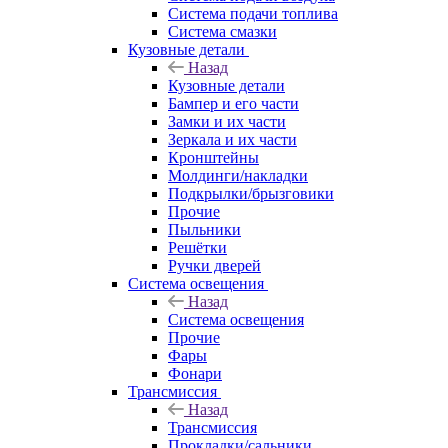
Система подачи топлива
Система смазки
Кузовные детали
Назад
Кузовные детали
Бампер и его части
Замки и их части
Зеркала и их части
Кронштейны
Молдинги/накладки
Подкрылки/брызговики
Прочие
Пыльники
Решётки
Ручки дверей
Система освещения
Назад
Система освещения
Прочие
Фары
Фонари
Трансмиссия
Назад
Трансмиссия
Прокладки/сальники