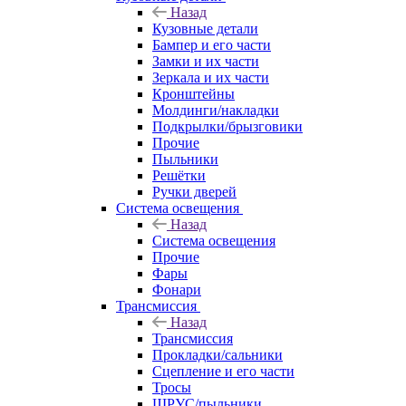
Назад
Кузовные детали
Бампер и его части
Замки и их части
Зеркала и их части
Кронштейны
Молдинги/накладки
Подкрылки/брызговики
Прочие
Пыльники
Решётки
Ручки дверей
Система освещения
Назад
Система освещения
Прочие
Фары
Фонари
Трансмиссия
Назад
Трансмиссия
Прокладки/сальники
Сцепление и его части
Тросы
ШРУС/пыльники