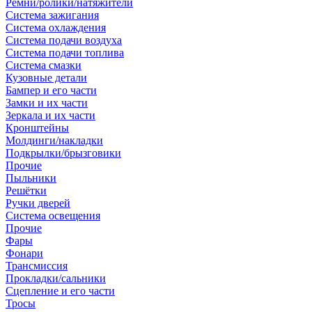
Ремни/ролики/натяжители
Система зажигания
Система охлаждения
Система подачи воздуха
Система подачи топлива
Система смазки
Кузовные детали
Бампер и его части
Замки и их части
Зеркала и их части
Кронштейны
Молдинги/накладки
Подкрылки/брызговики
Прочие
Пыльники
Решётки
Ручки дверей
Система освещения
Прочие
Фары
Фонари
Трансмиссия
Прокладки/сальники
Сцепление и его части
Тросы