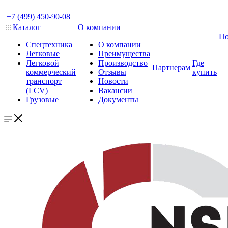
+7 (499) 450-90-08
Каталог
О компании
По
Спецтехника
О компании
Легковые
Преимущества
Легковой
Производство
Где
Партнерам
коммерческий
Отзывы
купить
транспорт
Новости
(LCV)
Вакансии
Грузовые
Документы