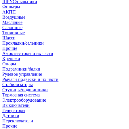
ШРУС/пыльники
Фильтры
АКПП
Воздушные
Масляные
Салонные
Топливные
Шасси
Прокладки/сальники
Прочие
Амортизаторы и их части
Крепежи
Опоры
Подрамники/балки
Рулевое управление
Рычаги подвески и их части
Стабилизаторы
Ступицы/подшипники
Тормозная система
Электрооборудование
Выключатели
Генераторы
Датчики
Переключатели
Прочие