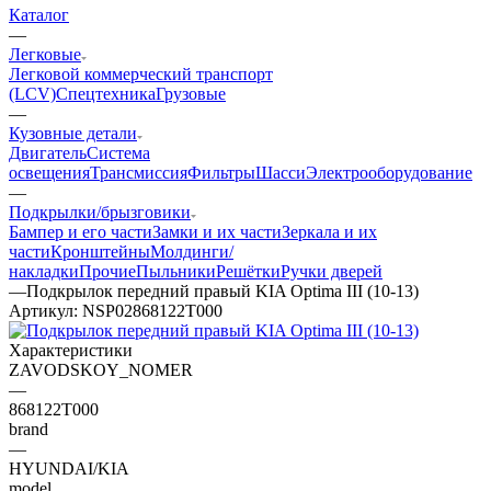
Каталог
—
Легковые
Легковой коммерческий транспорт
(LCV)
Спецтехника
Грузовые
—
Кузовные детали
Двигатель
Система
освещения
Трансмиссия
Фильтры
Шасси
Электрооборудование
—
Подкрылки/брызговики
Бампер и его части
Замки и их части
Зеркала и их
части
Кронштейны
Молдинги/
накладки
Прочие
Пыльники
Решётки
Ручки дверей
—
Подкрылок передний правый KIA Optima III (10-13)
Артикул:
NSP02868122T000
Характеристики
ZAVODSKOY_NOMER
—
868122T000
brand
—
HYUNDAI/KIA
model