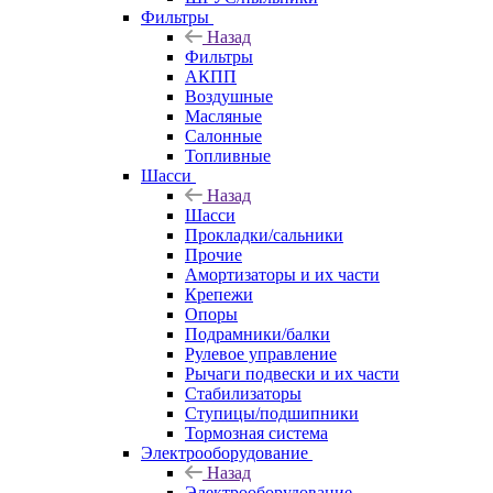
Фильтры
Назад
Фильтры
АКПП
Воздушные
Масляные
Салонные
Топливные
Шасси
Назад
Шасси
Прокладки/сальники
Прочие
Амортизаторы и их части
Крепежи
Опоры
Подрамники/балки
Рулевое управление
Рычаги подвески и их части
Стабилизаторы
Ступицы/подшипники
Тормозная система
Электрооборудование
Назад
Электрооборудование