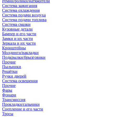
Ремни/ролики/натяжители
Система зажигания
Система охлаждения
Система подачи воздуха
Система подачи топлива
Система смазки
Кузовные детали
Бампер и его части
Замки и их части
Зеркала и их части
Кронштейны
Молдинги/накладки
Подкрылки/брызговики
Прочие
Пыльники
Решётки
Ручки дверей
Система освещения
Прочие
Фары
Фонари
Трансмиссия
Прокладки/сальники
Сцепление и его части
Тросы