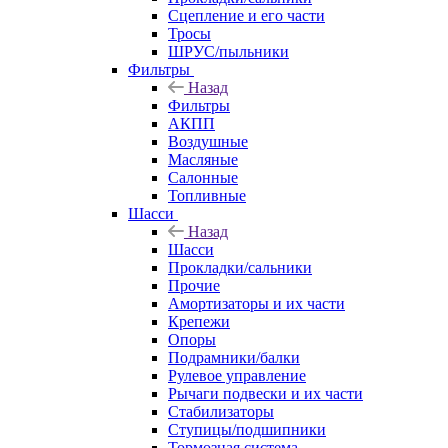
Сцепление и его части
Тросы
ШРУС/пыльники
Фильтры
Назад
Фильтры
АКПП
Воздушные
Масляные
Салонные
Топливные
Шасси
Назад
Шасси
Прокладки/сальники
Прочие
Амортизаторы и их части
Крепежи
Опоры
Подрамники/балки
Рулевое управление
Рычаги подвески и их части
Стабилизаторы
Ступицы/подшипники
Тормозная система