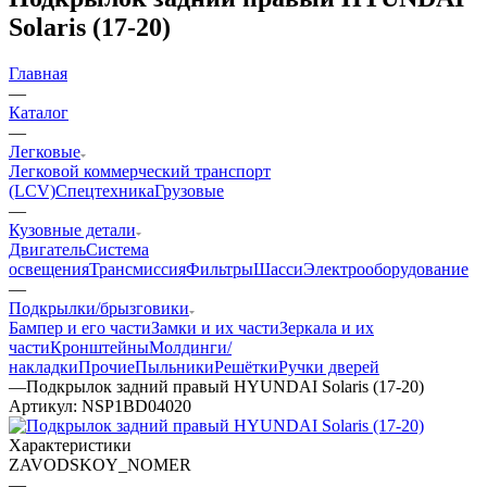
Solaris (17-20)
Главная
—
Каталог
—
Легковые
Легковой коммерческий транспорт
(LCV)
Спецтехника
Грузовые
—
Кузовные детали
Двигатель
Система
освещения
Трансмиссия
Фильтры
Шасси
Электрооборудование
—
Подкрылки/брызговики
Бампер и его части
Замки и их части
Зеркала и их
части
Кронштейны
Молдинги/
накладки
Прочие
Пыльники
Решётки
Ручки дверей
—
Подкрылок задний правый HYUNDAI Solaris (17-20)
Артикул:
NSP1BD04020
Характеристики
ZAVODSKOY_NOMER
—