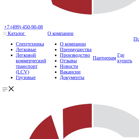
+7 (499) 450-90-08
Каталог
О компании
По
Спецтехника
О компании
Легковые
Преимущества
Легковой
Производство
Где
Партнерам
коммерческий
Отзывы
купить
транспорт
Новости
(LCV)
Вакансии
Грузовые
Документы