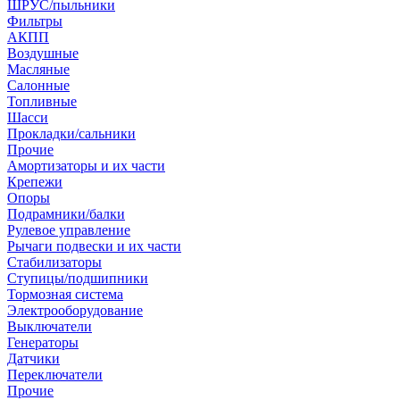
ШРУС/пыльники
Фильтры
АКПП
Воздушные
Масляные
Салонные
Топливные
Шасси
Прокладки/сальники
Прочие
Амортизаторы и их части
Крепежи
Опоры
Подрамники/балки
Рулевое управление
Рычаги подвески и их части
Стабилизаторы
Ступицы/подшипники
Тормозная система
Электрооборудование
Выключатели
Генераторы
Датчики
Переключатели
Прочие