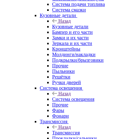
Система подачи топлива
Система смазки
Кузовные детали
Назад
Кузовные детали
Бампер и его части
Замки и их части
Зеркала и их части
Кронштейны
Молдинги/накладки
Подкрылки/брызговики
Прочие
Пыльники
Решётки
Ручки дверей
Система освещения
Назад
Система освещения
Прочие
Фары
Фонари
Трансмиссия
Назад
Трансмиссия
Прокладки/сальники