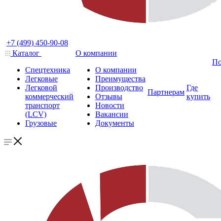
+7 (499) 450-90-08
Каталог
О компании
По
Спецтехника
О компании
Легковые
Преимущества
Легковой
Производство
Где
Партнерам
коммерческий
Отзывы
купить
транспорт
Новости
(LCV)
Вакансии
Грузовые
Документы