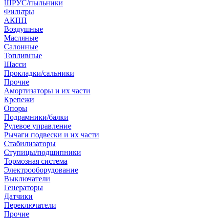
ШРУС/пыльники
Фильтры
АКПП
Воздушные
Масляные
Салонные
Топливные
Шасси
Прокладки/сальники
Прочие
Амортизаторы и их части
Крепежи
Опоры
Подрамники/балки
Рулевое управление
Рычаги подвески и их части
Стабилизаторы
Ступицы/подшипники
Тормозная система
Электрооборудование
Выключатели
Генераторы
Датчики
Переключатели
Прочие