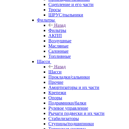
Сцепление и его части
Тросы
ШРУС/пыльники
Фильтры
Назад
Фильтры
АКПП
Воздушные
Масляные
Салонные
Топливные
Шасси
Назад
Шасси
Прокладки/сальники
Прочие
Амортизаторы и их части
Крепежи
Опоры
Подрамники/балки
Рулевое управление
Рычаги подвески и их части
Стабилизаторы
Ступицы/подшипники
Тормозная система