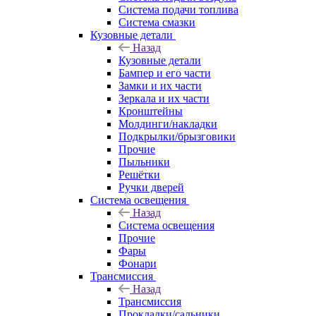
Система подачи топлива
Система смазки
Кузовные детали
Назад
Кузовные детали
Бампер и его части
Замки и их части
Зеркала и их части
Кронштейны
Молдинги/накладки
Подкрылки/брызговики
Прочие
Пыльники
Решётки
Ручки дверей
Система освещения
Назад
Система освещения
Прочие
Фары
Фонари
Трансмиссия
Назад
Трансмиссия
Прокладки/сальники