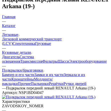
Arkana (19-)
Главная
—
Каталог
—
Легковые
Легковой коммерческий транспорт
(LCV)
Спецтехника
Грузовые
—
Кузовные детали
Двигатель
Система
освещения
Трансмиссия
Фильтры
Шасси
Электрооборудование
—
Подкрылки/брызговики
Бампер и его части
Замки и их части
Зеркала и их
части
Кронштейны
Молдинги/
накладки
Прочие
Пыльники
Решётки
Ручки дверей
—
Подкрылок передний левый RENAULT Arkana (19-)
Артикул:
NSP1BD04047
Характеристики
ZAVODSKOY_NOMER
—