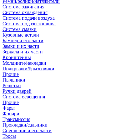
Ремни/ролики/натяжители
Система зажигания
Система охлаждения
Система подачи воздуха
Система подачи топлива
Система смазки
Кузовные детали
Бампер и его части
Замки и их части
Зеркала и их части
Кронштейны
Молдинги/накладки
Подкрылки/брызговики
Прочие
Пыльники
Решётки
Ручки дверей
Система освещения
Прочие
Фары
Фонари
Трансмиссия
Прокладки/сальники
Сцепление и его части
Тросы