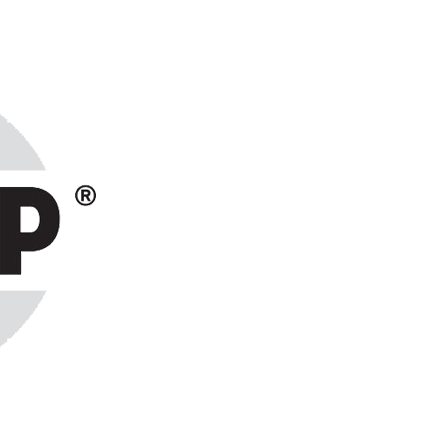
ранах СНГ