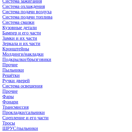
Система зажигания
Система охлаждения
Система подачи воздуха
Система подачи топлива
Система смазки
Кузовные детали
Бампер и его части
Замки и их части
Зеркала и их части
Кронштейны
Молдинги/накладки
Подкрылки/брызговики
Прочие
Пыльники
Решётки
Ручки дверей
Система освещения
Прочие
Фары
Фонари
Трансмиссия
Прокладки/сальники
Сцепление и его части
Тросы
ШРУС/пыльники