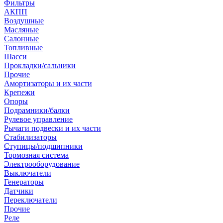
Фильтры
АКПП
Воздушные
Масляные
Салонные
Топливные
Шасси
Прокладки/сальники
Прочие
Амортизаторы и их части
Крепежи
Опоры
Подрамники/балки
Рулевое управление
Рычаги подвески и их части
Стабилизаторы
Ступицы/подшипники
Тормозная система
Электрооборудование
Выключатели
Генераторы
Датчики
Переключатели
Прочие
Реле