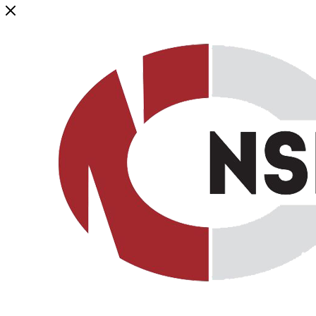
Генеральный дистрибьютор торговой марки NSP в России и ст