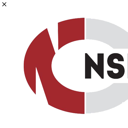
Генеральный дистрибьютор торговой марки NSP в России и ст