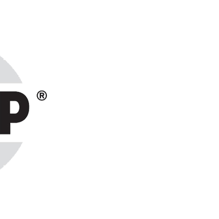
ранах СНГ