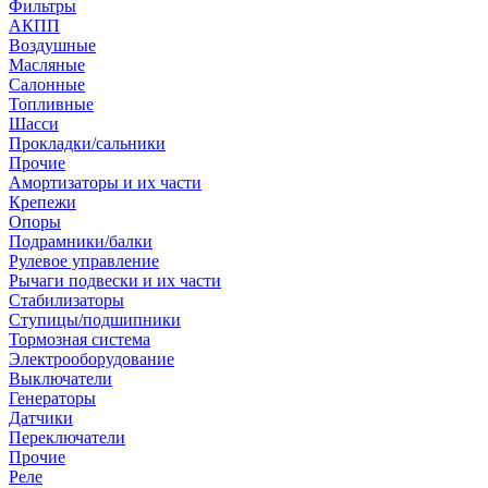
Фильтры
АКПП
Воздушные
Масляные
Салонные
Топливные
Шасси
Прокладки/сальники
Прочие
Амортизаторы и их части
Крепежи
Опоры
Подрамники/балки
Рулевое управление
Рычаги подвески и их части
Стабилизаторы
Ступицы/подшипники
Тормозная система
Электрооборудование
Выключатели
Генераторы
Датчики
Переключатели
Прочие
Реле