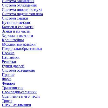
Система зажигания
Система охлаждения
Система подачи воздуха
Система подачи топлива
Система смазки
Кузовные детали
Бампер и его части
Замки и их части
Зеркала и их части
Кронштейны
Молдинги/накладки
Подкрылки/брызговики
Прочие
Пыльники
Решётки
Ручки дверей
Система освещения
Прочие
Фары
Фонари
Трансмиссия
Прокладки/сальники
Сцепление и его части
Тросы
ШРУС/пыльники