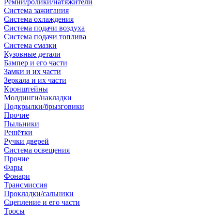
Ремни/ролики/натяжители
Система зажигания
Система охлаждения
Система подачи воздуха
Система подачи топлива
Система смазки
Кузовные детали
Бампер и его части
Замки и их части
Зеркала и их части
Кронштейны
Молдинги/накладки
Подкрылки/брызговики
Прочие
Пыльники
Решётки
Ручки дверей
Система освещения
Прочие
Фары
Фонари
Трансмиссия
Прокладки/сальники
Сцепление и его части
Тросы