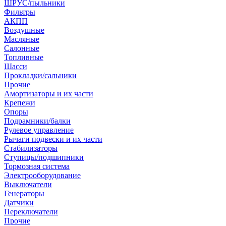
ШРУС/пыльники
Фильтры
АКПП
Воздушные
Масляные
Салонные
Топливные
Шасси
Прокладки/сальники
Прочие
Амортизаторы и их части
Крепежи
Опоры
Подрамники/балки
Рулевое управление
Рычаги подвески и их части
Стабилизаторы
Ступицы/подшипники
Тормозная система
Электрооборудование
Выключатели
Генераторы
Датчики
Переключатели
Прочие