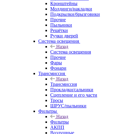
Кронштейны
Молдинги/накладки
Подкрылки/брызговики
Прочие
Пыльники
Решётки
Ручки дверей
Система освещения
Назад
Система освещения
Прочие
Фары
Фонари
Трансмиссия
Назад
Трансмиссия
Прокладки/сальники
Сцепление и его части
Тросы
ШРУС/пыльники
Фильтры
Назад
Фильтры
АКПП
Воздушные