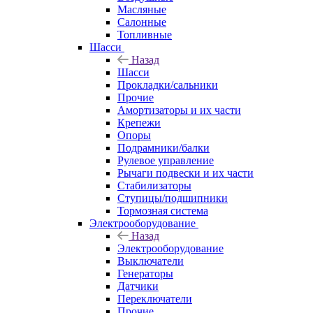
Масляные
Салонные
Топливные
Шасси
Назад
Шасси
Прокладки/сальники
Прочие
Амортизаторы и их части
Крепежи
Опоры
Подрамники/балки
Рулевое управление
Рычаги подвески и их части
Стабилизаторы
Ступицы/подшипники
Тормозная система
Электрооборудование
Назад
Электрооборудование
Выключатели
Генераторы
Датчики
Переключатели
Прочие