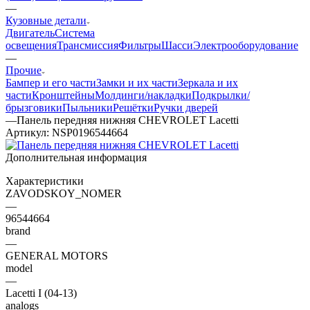
—
Кузовные детали
Двигатель
Система
освещения
Трансмиссия
Фильтры
Шасси
Электрооборудование
—
Прочие
Бампер и его части
Замки и их части
Зеркала и их
части
Кронштейны
Молдинги/накладки
Подкрылки/
брызговики
Пыльники
Решётки
Ручки дверей
—
Панель передняя нижняя CHEVROLET Lacetti
Артикул:
NSP0196544664
Дополнительная информация
Характеристики
ZAVODSKOY_NOMER
—
96544664
brand
—
GENERAL MOTORS
model
—
Lacetti I (04-13)
analogs