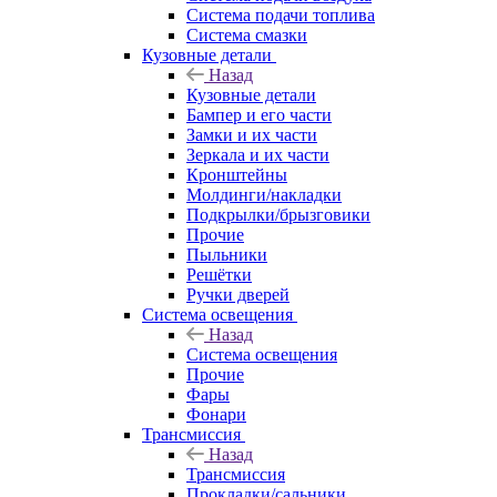
Система подачи топлива
Система смазки
Кузовные детали
Назад
Кузовные детали
Бампер и его части
Замки и их части
Зеркала и их части
Кронштейны
Молдинги/накладки
Подкрылки/брызговики
Прочие
Пыльники
Решётки
Ручки дверей
Система освещения
Назад
Система освещения
Прочие
Фары
Фонари
Трансмиссия
Назад
Трансмиссия
Прокладки/сальники