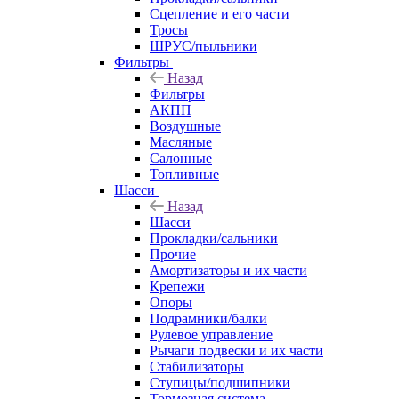
Сцепление и его части
Тросы
ШРУС/пыльники
Фильтры
Назад
Фильтры
АКПП
Воздушные
Масляные
Салонные
Топливные
Шасси
Назад
Шасси
Прокладки/сальники
Прочие
Амортизаторы и их части
Крепежи
Опоры
Подрамники/балки
Рулевое управление
Рычаги подвески и их части
Стабилизаторы
Ступицы/подшипники
Тормозная система