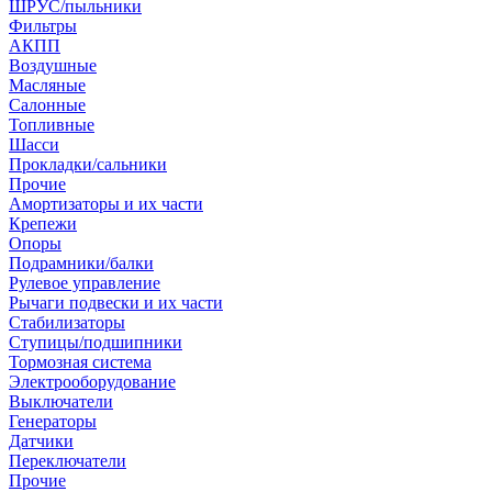
ШРУС/пыльники
Фильтры
АКПП
Воздушные
Масляные
Салонные
Топливные
Шасси
Прокладки/сальники
Прочие
Амортизаторы и их части
Крепежи
Опоры
Подрамники/балки
Рулевое управление
Рычаги подвески и их части
Стабилизаторы
Ступицы/подшипники
Тормозная система
Электрооборудование
Выключатели
Генераторы
Датчики
Переключатели
Прочие