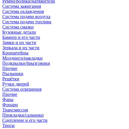
Ремни/ролики/натяжители
Система зажигания
Система охлаждения
Система подачи воздуха
Система подачи топлива
Система смазки
Кузовные детали
Бампер и его части
Замки и их части
Зеркала и их части
Кронштейны
Молдинги/накладки
Подкрылки/брызговики
Прочие
Пыльники
Решётки
Ручки дверей
Система освещения
Прочие
Фары
Фонари
Трансмиссия
Прокладки/сальники
Сцепление и его части
Тросы