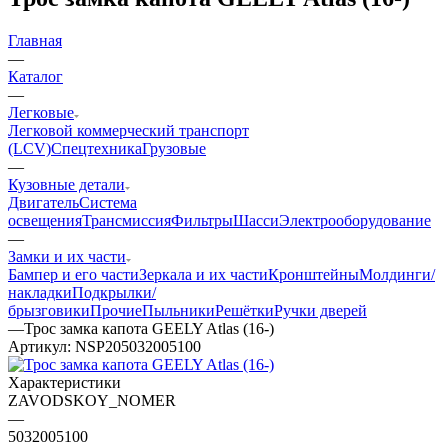
Главная
—
Каталог
—
Легковые
Легковой коммерческий транспорт
(LCV)
Спецтехника
Грузовые
—
Кузовные детали
Двигатель
Система
освещения
Трансмиссия
Фильтры
Шасси
Электрооборудование
—
Замки и их части
Бампер и его части
Зеркала и их части
Кронштейны
Молдинги/
накладки
Подкрылки/
брызговики
Прочие
Пыльники
Решётки
Ручки дверей
—
Трос замка капота GEELY Atlas (16-)
Артикул:
NSP205032005100
Характеристики
ZAVODSKOY_NOMER
—
5032005100