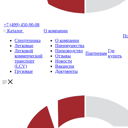
+7 (499) 450-90-08
Каталог
О компании
По
Спецтехника
О компании
Легковые
Преимущества
Легковой
Производство
Где
Партнерам
коммерческий
Отзывы
купить
транспорт
Новости
(LCV)
Вакансии
Грузовые
Документы