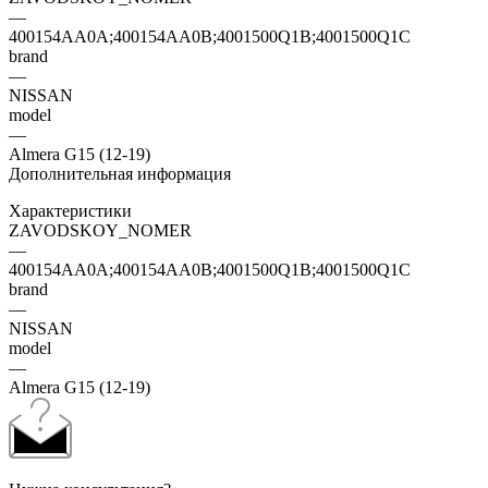
—
400154AA0A;400154AA0B;4001500Q1B;4001500Q1C
brand
—
NISSAN
model
—
Almera G15 (12-19)
Дополнительная информация
Характеристики
ZAVODSKOY_NOMER
—
400154AA0A;400154AA0B;4001500Q1B;4001500Q1C
brand
—
NISSAN
model
—
Almera G15 (12-19)