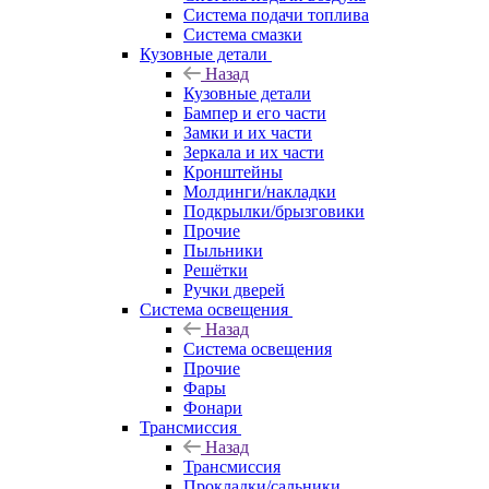
Система подачи топлива
Система смазки
Кузовные детали
Назад
Кузовные детали
Бампер и его части
Замки и их части
Зеркала и их части
Кронштейны
Молдинги/накладки
Подкрылки/брызговики
Прочие
Пыльники
Решётки
Ручки дверей
Система освещения
Назад
Система освещения
Прочие
Фары
Фонари
Трансмиссия
Назад
Трансмиссия
Прокладки/сальники