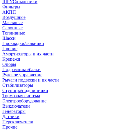
ШРУС/пыльники
Фильтры
АКПП
Воздушные
Масляные
Салонные
Топливные
Шасси
Прокладки/сальники
Прочие
Амортизаторы и их части
Крепежи
Опоры
Подрамники/балки
Рулевое управление
Рычаги подвески и их части
Стабилизаторы
Ступицы/подшипники
Тормозная система
Электрооборудование
Выключатели
Генераторы
Датчики
Переключатели
Прочие