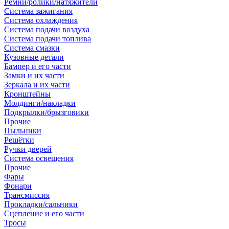
Ремни/ролики/натяжители
Система зажигания
Система охлаждения
Система подачи воздуха
Система подачи топлива
Система смазки
Кузовные детали
Бампер и его части
Замки и их части
Зеркала и их части
Кронштейны
Молдинги/накладки
Подкрылки/брызговики
Прочие
Пыльники
Решётки
Ручки дверей
Система освещения
Прочие
Фары
Фонари
Трансмиссия
Прокладки/сальники
Сцепление и его части
Тросы