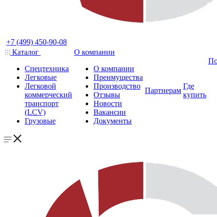
+7 (499) 450-90-08
Каталог
О компании
По
Спецтехника
О компании
Легковые
Преимущества
Легковой
Производство
Где
Партнерам
коммерческий
Отзывы
купить
транспорт
Новости
(LCV)
Вакансии
Грузовые
Документы