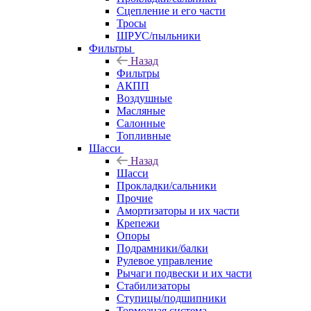
Сцепление и его части
Тросы
ШРУС/пыльники
Фильтры
Назад
Фильтры
АКПП
Воздушные
Масляные
Салонные
Топливные
Шасси
Назад
Шасси
Прокладки/сальники
Прочие
Амортизаторы и их части
Крепежи
Опоры
Подрамники/балки
Рулевое управление
Рычаги подвески и их части
Стабилизаторы
Ступицы/подшипники
Тормозная система