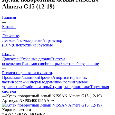
Almera G15 (12-19)
Главная
—
Каталог
—
Легковые
Легковой коммерческий транспорт
(LCV)
Спецтехника
Грузовые
—
Шасси
Двигатель
Кузовные детали
Система
освещения
Трансмиссия
Фильтры
Электрооборудование
—
Рычаги подвески и их части
Прокладки/сальники
Прочие
Амортизаторы и их
части
Крепежи
Опоры
Подрамники/балки
Рулевое
управление
Стабилизаторы
Ступицы/подшипники
Тормозная
система
—
Кулак поворотный левый NISSAN Almera G15 (12-19)
Артикул:
NSP05400154AA0A
Характеристики
ZAVODSKOY_NOMER