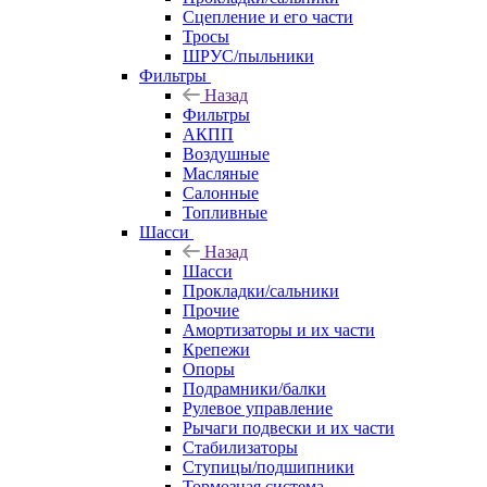
Сцепление и его части
Тросы
ШРУС/пыльники
Фильтры
Назад
Фильтры
АКПП
Воздушные
Масляные
Салонные
Топливные
Шасси
Назад
Шасси
Прокладки/сальники
Прочие
Амортизаторы и их части
Крепежи
Опоры
Подрамники/балки
Рулевое управление
Рычаги подвески и их части
Стабилизаторы
Ступицы/подшипники
Тормозная система