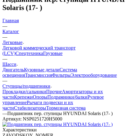
Solaris (17- )
Главная
—
Каталог
—
Легковые
Легковой коммерческий транспорт
(LCV)
Спецтехника
Грузовые
—
Шасси
Двигатель
Кузовные детали
Система
освещения
Трансмиссия
Фильтры
Электрооборудование
—
Ступицы/подшипники
Прокладки/сальники
Прочие
Амортизаторы и их
части
Крепежи
Опоры
Подрамники/балки
Рулевое
управление
Рычаги подвески и их
части
Стабилизаторы
Тормозная система
—
Подшипник пер. ступицы HYUNDAI Solaris (17- )
Артикул:
NSP0251720H5000
Характеристики
ZAVODSKOY_NOMER