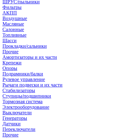
ШРУС/пыльники
Фильтры
АКПП
Воздушные
Масляные
Салонные
Топливные
Шасси
Прокладки/сальники
Прочие
Амортизаторы и их части
Крепежи
Опоры
Подрамники/балки
Рулевое управление
Рычаги подвески и их части
Стабилизаторы
Ступицы/подшипники
Тормозная система
Электрооборудование
Выключатели
Генераторы
Датчики
Переключатели
Прочие