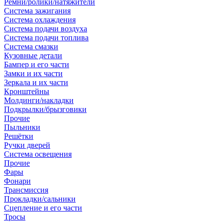
Ремни/ролики/натяжители
Система зажигания
Система охлаждения
Система подачи воздуха
Система подачи топлива
Система смазки
Кузовные детали
Бампер и его части
Замки и их части
Зеркала и их части
Кронштейны
Молдинги/накладки
Подкрылки/брызговики
Прочие
Пыльники
Решётки
Ручки дверей
Система освещения
Прочие
Фары
Фонари
Трансмиссия
Прокладки/сальники
Сцепление и его части
Тросы