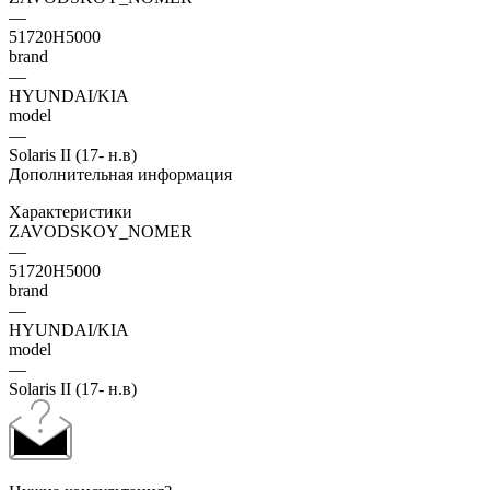
—
51720H5000
brand
—
HYUNDAI/KIA
model
—
Solaris II (17- н.в)
Дополнительная информация
Характеристики
ZAVODSKOY_NOMER
—
51720H5000
brand
—
HYUNDAI/KIA
model
—
Solaris II (17- н.в)