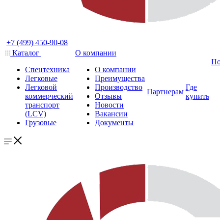
+7 (499) 450-90-08
Каталог
О компании
По
Спецтехника
О компании
Легковые
Преимущества
Легковой
Производство
Где
Партнерам
коммерческий
Отзывы
купить
транспорт
Новости
(LCV)
Вакансии
Грузовые
Документы