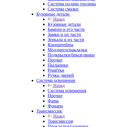
Система подачи топлива
Система смазки
Кузовные детали
Назад
Кузовные детали
Бампер и его части
Замки и их части
Зеркала и их части
Кронштейны
Молдинги/накладки
Подкрылки/брызговики
Прочие
Пыльники
Решётки
Ручки дверей
Система освещения
Назад
Система освещения
Прочие
Фары
Фонари
Трансмиссия
Назад
Трансмиссия
Прокладки/сальники