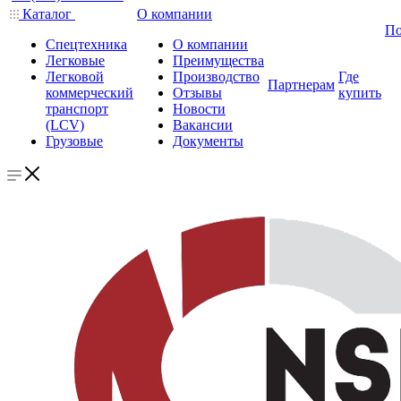
Каталог
О компании
По
Спецтехника
О компании
Легковые
Преимущества
Легковой
Производство
Где
Партнерам
коммерческий
Отзывы
купить
транспорт
Новости
(LCV)
Вакансии
Грузовые
Документы