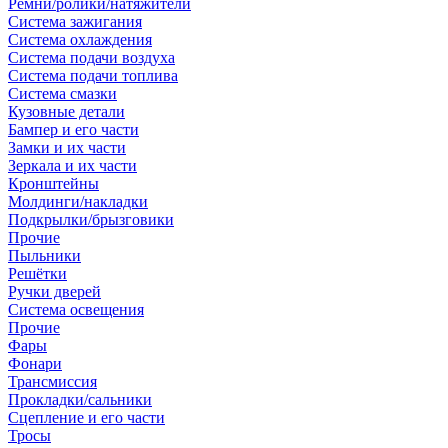
Ремни/ролики/натяжители
Система зажигания
Система охлаждения
Система подачи воздуха
Система подачи топлива
Система смазки
Кузовные детали
Бампер и его части
Замки и их части
Зеркала и их части
Кронштейны
Молдинги/накладки
Подкрылки/брызговики
Прочие
Пыльники
Решётки
Ручки дверей
Система освещения
Прочие
Фары
Фонари
Трансмиссия
Прокладки/сальники
Сцепление и его части
Тросы