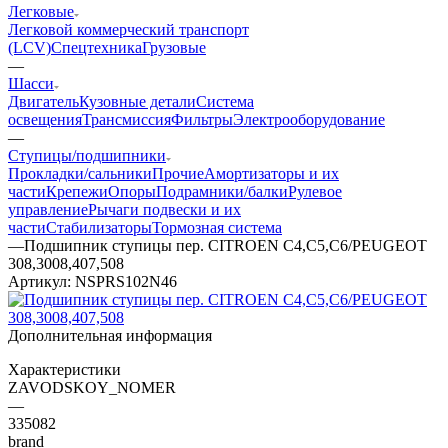
Легковые
Легковой коммерческий транспорт
(LCV)
Спецтехника
Грузовые
—
Шасси
Двигатель
Кузовные детали
Система
освещения
Трансмиссия
Фильтры
Электрооборудование
—
Ступицы/подшипники
Прокладки/сальники
Прочие
Амортизаторы и их
части
Крепежи
Опоры
Подрамники/балки
Рулевое
управление
Рычаги подвески и их
части
Стабилизаторы
Тормозная система
—
Подшипник ступицы пер. CITROEN C4,C5,C6/PEUGEOT
308,3008,407,508
Артикул:
NSPRS102N46
Дополнительная информация
Характеристики
ZAVODSKOY_NOMER
—
335082
brand