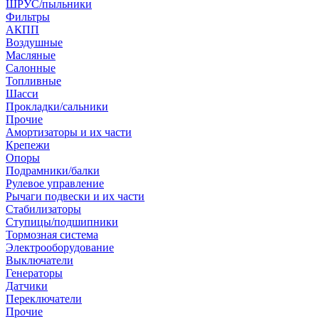
ШРУС/пыльники
Фильтры
АКПП
Воздушные
Масляные
Салонные
Топливные
Шасси
Прокладки/сальники
Прочие
Амортизаторы и их части
Крепежи
Опоры
Подрамники/балки
Рулевое управление
Рычаги подвески и их части
Стабилизаторы
Ступицы/подшипники
Тормозная система
Электрооборудование
Выключатели
Генераторы
Датчики
Переключатели
Прочие