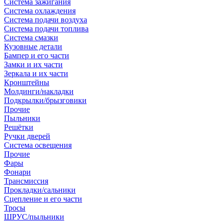
Система зажигания
Система охлаждения
Система подачи воздуха
Система подачи топлива
Система смазки
Кузовные детали
Бампер и его части
Замки и их части
Зеркала и их части
Кронштейны
Молдинги/накладки
Подкрылки/брызговики
Прочие
Пыльники
Решётки
Ручки дверей
Система освещения
Прочие
Фары
Фонари
Трансмиссия
Прокладки/сальники
Сцепление и его части
Тросы
ШРУС/пыльники