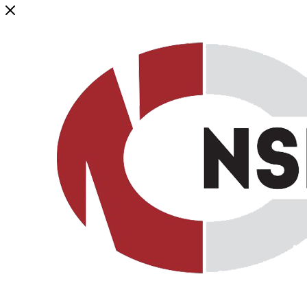
Генеральный дистрибьютор торговой марки NSP в России и ст