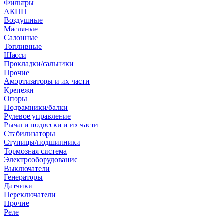
Фильтры
АКПП
Воздушные
Масляные
Салонные
Топливные
Шасси
Прокладки/сальники
Прочие
Амортизаторы и их части
Крепежи
Опоры
Подрамники/балки
Рулевое управление
Рычаги подвески и их части
Стабилизаторы
Ступицы/подшипники
Тормозная система
Электрооборудование
Выключатели
Генераторы
Датчики
Переключатели
Прочие
Реле