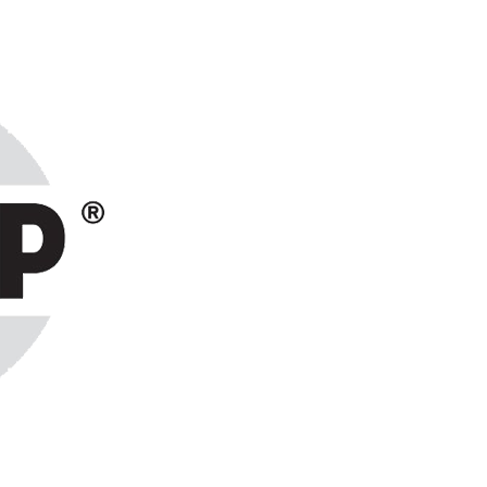
ранах СНГ