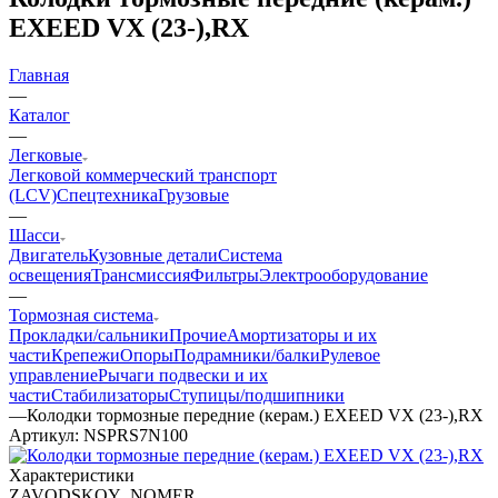
EXEED VX (23-),RX
Главная
—
Каталог
—
Легковые
Легковой коммерческий транспорт
(LCV)
Спецтехника
Грузовые
—
Шасси
Двигатель
Кузовные детали
Система
освещения
Трансмиссия
Фильтры
Электрооборудование
—
Тормозная система
Прокладки/сальники
Прочие
Амортизаторы и их
части
Крепежи
Опоры
Подрамники/балки
Рулевое
управление
Рычаги подвески и их
части
Стабилизаторы
Ступицы/подшипники
—
Колодки тормозные передниe (керам.) EXEED VX (23-),RX
Артикул:
NSPRS7N100
Характеристики
ZAVODSKOY_NOMER