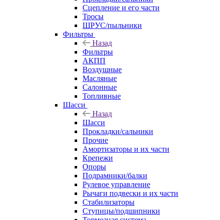
Сцепление и его части
Тросы
ШРУС/пыльники
Фильтры
Назад
Фильтры
АКПП
Воздушные
Масляные
Салонные
Топливные
Шасси
Назад
Шасси
Прокладки/сальники
Прочие
Амортизаторы и их части
Крепежи
Опоры
Подрамники/балки
Рулевое управление
Рычаги подвески и их части
Стабилизаторы
Ступицы/подшипники
Тормозная система