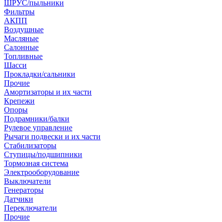
ШРУС/пыльники
Фильтры
АКПП
Воздушные
Масляные
Салонные
Топливные
Шасси
Прокладки/сальники
Прочие
Амортизаторы и их части
Крепежи
Опоры
Подрамники/балки
Рулевое управление
Рычаги подвески и их части
Стабилизаторы
Ступицы/подшипники
Тормозная система
Электрооборудование
Выключатели
Генераторы
Датчики
Переключатели
Прочие