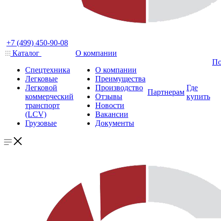
+7 (499) 450-90-08
Каталог
О компании
По
Спецтехника
О компании
Легковые
Преимущества
Легковой
Производство
Где
Партнерам
коммерческий
Отзывы
купить
транспорт
Новости
(LCV)
Вакансии
Грузовые
Документы