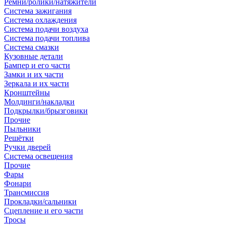
Ремни/ролики/натяжители
Система зажигания
Система охлаждения
Система подачи воздуха
Система подачи топлива
Система смазки
Кузовные детали
Бампер и его части
Замки и их части
Зеркала и их части
Кронштейны
Молдинги/накладки
Подкрылки/брызговики
Прочие
Пыльники
Решётки
Ручки дверей
Система освещения
Прочие
Фары
Фонари
Трансмиссия
Прокладки/сальники
Сцепление и его части
Тросы