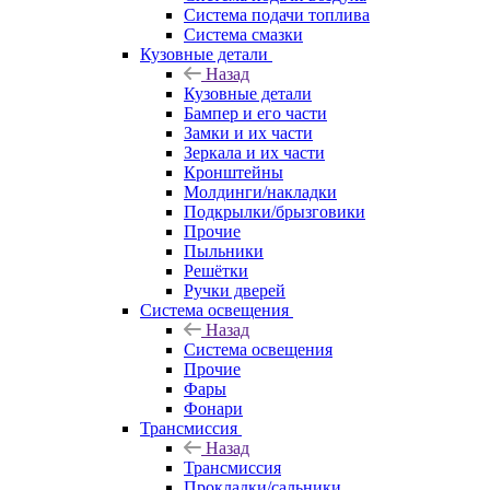
Система подачи топлива
Система смазки
Кузовные детали
Назад
Кузовные детали
Бампер и его части
Замки и их части
Зеркала и их части
Кронштейны
Молдинги/накладки
Подкрылки/брызговики
Прочие
Пыльники
Решётки
Ручки дверей
Система освещения
Назад
Система освещения
Прочие
Фары
Фонари
Трансмиссия
Назад
Трансмиссия
Прокладки/сальники