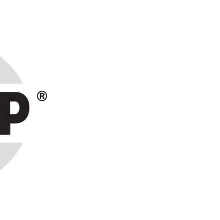
ранах СНГ