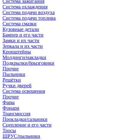
Система зажигания
Система охлаждения
Система подачи воздуха
Система подачи топлива
Система смазки
Кузовные детали
Бампер и его части
Замки и их части
Зеркала и их части
Кронштейны
Молдинги/накладки
Подкрылки/брызговики
Прочие
Пыльники
Решётки
Ручки дверей
Система освещения
Прочие
Фары
Фонари
Трансмиссия
Прокладки/сальники
Сцепление и его части
Тросы
ШРУС/пыльники