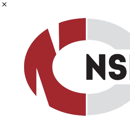
Генеральный дистрибьютор торговой марки NSP в России и ст