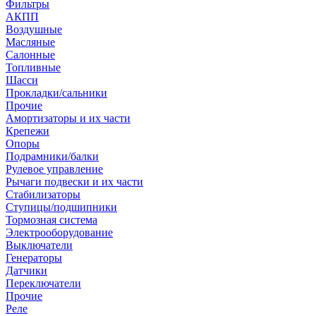
Фильтры
АКПП
Воздушные
Масляные
Салонные
Топливные
Шасси
Прокладки/сальники
Прочие
Амортизаторы и их части
Крепежи
Опоры
Подрамники/балки
Рулевое управление
Рычаги подвески и их части
Стабилизаторы
Ступицы/подшипники
Тормозная система
Электрооборудование
Выключатели
Генераторы
Датчики
Переключатели
Прочие
Реле