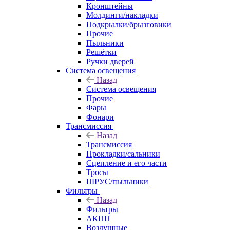
Кронштейны
Молдинги/накладки
Подкрылки/брызговики
Прочие
Пыльники
Решётки
Ручки дверей
Система освещения
Назад
Система освещения
Прочие
Фары
Фонари
Трансмиссия
Назад
Трансмиссия
Прокладки/сальники
Сцепление и его части
Тросы
ШРУС/пыльники
Фильтры
Назад
Фильтры
АКПП
Воздушные