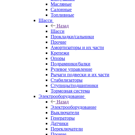
Масляные
Салонные
Топливные
Шасси
Назад
Шасси
Прокладки/сальники
Прочие
Амортизаторы и их части
Крепежи
Опоры
Подрамники/балки
Рулевое управление
Рычаги подвески и их части
Стабилизаторы
Ступицы/подшипники
Тормозная система
Электрооборудование
Назад
Электрооборудование
Выключатели
Генераторы
Датчики
Переключатели
Прочие