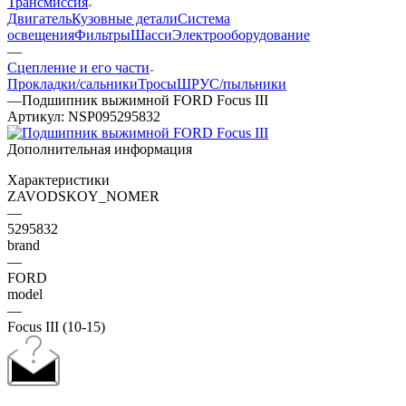
Трансмиссия
Двигатель
Кузовные детали
Система
освещения
Фильтры
Шасси
Электрооборудование
—
Сцепление и его части
Прокладки/сальники
Тросы
ШРУС/пыльники
—
Подшипник выжимной FORD Focus III
Артикул:
NSP095295832
Дополнительная информация
Характеристики
ZAVODSKOY_NOMER
—
5295832
brand
—
FORD
model
—
Focus III (10-15)