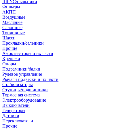
ШРУС/пыльники
Фильтры
АКПП
Воздушные
Масляные
Салонные
Топливные
Шасси
Прокладки/сальники
Прочие
Амортизаторы и их части
Крепежи
Опоры
Подрамники/балки
Рулевое управление
Рычаги подвески и их части
Стабилизаторы
Ступицы/подшипники
Тормозная система
Электрооборудование
Выключатели
Генераторы
Датчики
Переключатели
Прочие