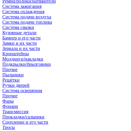
Ремни/ролики/натяжители
Система зажигания
Система охлаждения
Система подачи воздуха
Система подачи топлива
Система смазки
Кузовные детали
Бампер и его части
Замки и их части
Зеркала и их части
Кронштейны
Молдинги/накладки
Подкрылки/брызговики
Прочие
Пыльники
Решётки
Ручки дверей
Система освещения
Прочие
Фары
Фонари
Трансмиссия
Прокладки/сальники
Сцепление и его части
Тросы