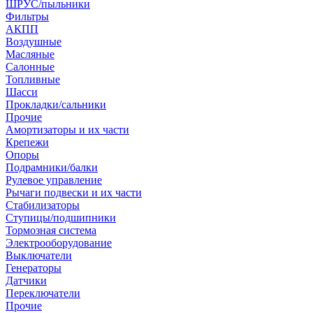
ШРУС/пыльники
Фильтры
АКПП
Воздушные
Масляные
Салонные
Топливные
Шасси
Прокладки/сальники
Прочие
Амортизаторы и их части
Крепежи
Опоры
Подрамники/балки
Рулевое управление
Рычаги подвески и их части
Стабилизаторы
Ступицы/подшипники
Тормозная система
Электрооборудование
Выключатели
Генераторы
Датчики
Переключатели
Прочие