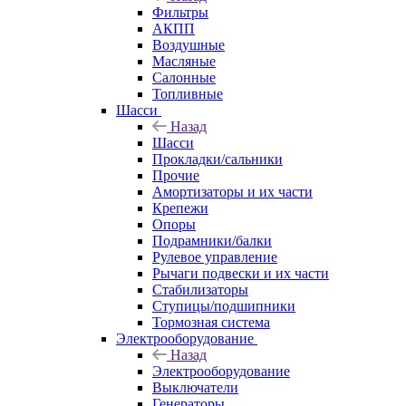
Фильтры
АКПП
Воздушные
Масляные
Салонные
Топливные
Шасси
Назад
Шасси
Прокладки/сальники
Прочие
Амортизаторы и их части
Крепежи
Опоры
Подрамники/балки
Рулевое управление
Рычаги подвески и их части
Стабилизаторы
Ступицы/подшипники
Тормозная система
Электрооборудование
Назад
Электрооборудование
Выключатели
Генераторы