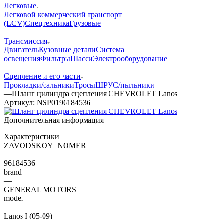
Легковые
Легковой коммерческий транспорт
(LCV)
Спецтехника
Грузовые
—
Трансмиссия
Двигатель
Кузовные детали
Система
освещения
Фильтры
Шасси
Электрооборудование
—
Сцепление и его части
Прокладки/сальники
Тросы
ШРУС/пыльники
—
Шланг цилиндра сцепления CHEVROLET Lanos
Артикул:
NSP0196184536
Дополнительная информация
Характеристики
ZAVODSKOY_NOMER
—
96184536
brand
—
GENERAL MOTORS
model
—
Lanos I (05-09)