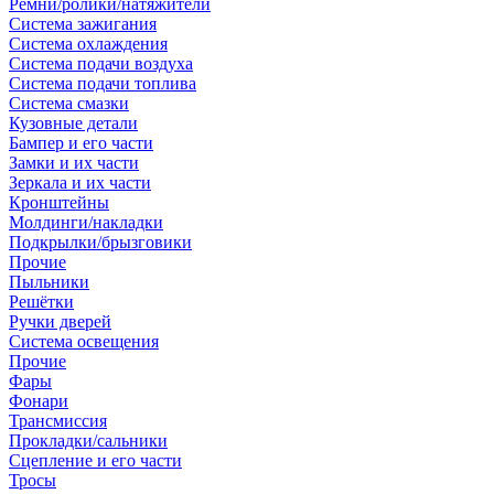
Ремни/ролики/натяжители
Система зажигания
Система охлаждения
Система подачи воздуха
Система подачи топлива
Система смазки
Кузовные детали
Бампер и его части
Замки и их части
Зеркала и их части
Кронштейны
Молдинги/накладки
Подкрылки/брызговики
Прочие
Пыльники
Решётки
Ручки дверей
Система освещения
Прочие
Фары
Фонари
Трансмиссия
Прокладки/сальники
Сцепление и его части
Тросы