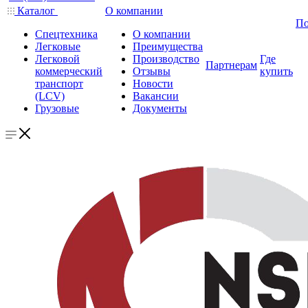
Каталог
О компании
По
Спецтехника
О компании
Легковые
Преимущества
Легковой
Производство
Где
Партнерам
коммерческий
Отзывы
купить
транспорт
Новости
(LCV)
Вакансии
Грузовые
Документы