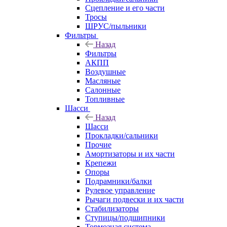
Сцепление и его части
Тросы
ШРУС/пыльники
Фильтры
Назад
Фильтры
АКПП
Воздушные
Масляные
Салонные
Топливные
Шасси
Назад
Шасси
Прокладки/сальники
Прочие
Амортизаторы и их части
Крепежи
Опоры
Подрамники/балки
Рулевое управление
Рычаги подвески и их части
Стабилизаторы
Ступицы/подшипники
Тормозная система