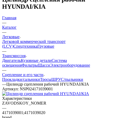
HYUNDAI/KIA
Главная
—
Каталог
—
Легковые
Легковой коммерческий транспорт
(LCV)
Спецтехника
Грузовые
—
Трансмиссия
Двигатель
Кузовные детали
Система
освещения
Фильтры
Шасси
Электрооборудование
—
Сцепление и его части
Прокладки/сальники
Тросы
ШРУС/пыльники
—
Цилиндр сцепления рабочий HYUNDAI/KIA
Артикул:
NSP024171039001
Характеристики
ZAVODSKOY_NOMER
—
4171039001;4171039020
brand