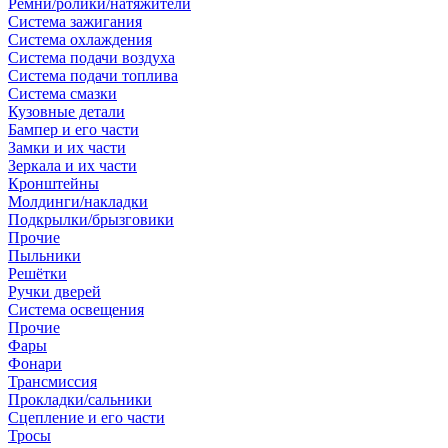
Ремни/ролики/натяжители
Система зажигания
Система охлаждения
Система подачи воздуха
Система подачи топлива
Система смазки
Кузовные детали
Бампер и его части
Замки и их части
Зеркала и их части
Кронштейны
Молдинги/накладки
Подкрылки/брызговики
Прочие
Пыльники
Решётки
Ручки дверей
Система освещения
Прочие
Фары
Фонари
Трансмиссия
Прокладки/сальники
Сцепление и его части
Тросы