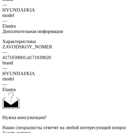
—
HYUNDAI/KIA
model
—
Elantra
Дополнительная информация
Характеристики
ZAVODSKOY_NOMER
—
4171039001;4171039020
brand
—
HYUNDAI/KIA
model
—
Elantra
Нужна консультация?
Наши специалисты ответят на любой интересующий вопрос
Задать вопрос