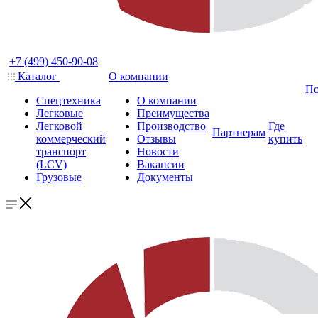
+7 (499) 450-90-08
Каталог
О компании
По
Спецтехника
О компании
Легковые
Преимущества
Легковой
Производство
Где
Партнерам
коммерческий
Отзывы
купить
транспорт
Новости
(LCV)
Вакансии
Грузовые
Документы