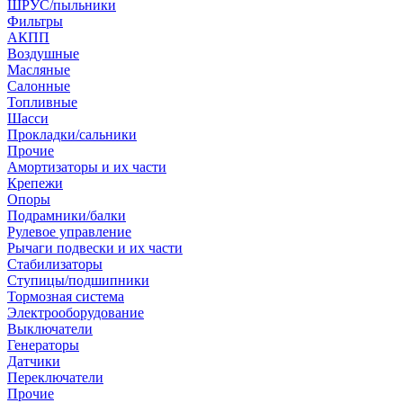
ШРУС/пыльники
Фильтры
АКПП
Воздушные
Масляные
Салонные
Топливные
Шасси
Прокладки/сальники
Прочие
Амортизаторы и их части
Крепежи
Опоры
Подрамники/балки
Рулевое управление
Рычаги подвески и их части
Стабилизаторы
Ступицы/подшипники
Тормозная система
Электрооборудование
Выключатели
Генераторы
Датчики
Переключатели
Прочие