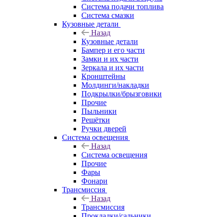
Система подачи топлива
Система смазки
Кузовные детали
Назад
Кузовные детали
Бампер и его части
Замки и их части
Зеркала и их части
Кронштейны
Молдинги/накладки
Подкрылки/брызговики
Прочие
Пыльники
Решётки
Ручки дверей
Система освещения
Назад
Система освещения
Прочие
Фары
Фонари
Трансмиссия
Назад
Трансмиссия
Прокладки/сальники