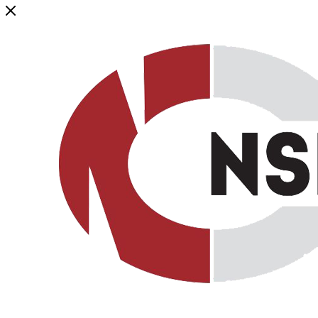
Генеральный дистрибьютор торговой марки NSP в России и ст