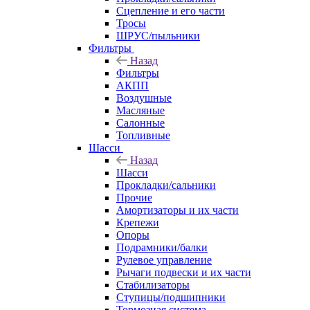
Сцепление и его части
Тросы
ШРУС/пыльники
Фильтры
Назад
Фильтры
АКПП
Воздушные
Масляные
Салонные
Топливные
Шасси
Назад
Шасси
Прокладки/сальники
Прочие
Амортизаторы и их части
Крепежи
Опоры
Подрамники/балки
Рулевое управление
Рычаги подвески и их части
Стабилизаторы
Ступицы/подшипники
Тормозная система