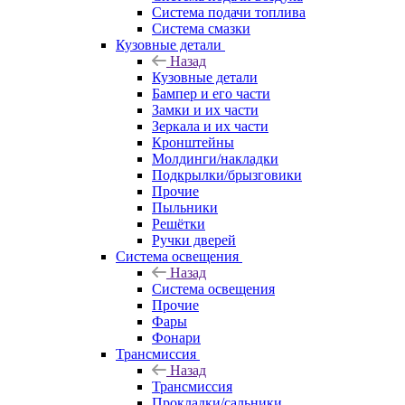
Система подачи топлива
Система смазки
Кузовные детали
Назад
Кузовные детали
Бампер и его части
Замки и их части
Зеркала и их части
Кронштейны
Молдинги/накладки
Подкрылки/брызговики
Прочие
Пыльники
Решётки
Ручки дверей
Система освещения
Назад
Система освещения
Прочие
Фары
Фонари
Трансмиссия
Назад
Трансмиссия
Прокладки/сальники