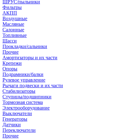
ШРУС/пыльники
Фильтры
АКПП
Воздушные
Масляные
Салонные
Топливные
Шасси
Прокладки/сальники
Прочие
Амортизаторы и их части
Крепежи
Опоры
Подрамники/балки
Рулевое управление
Рычаги подвески и их части
Стабилизаторы
Ступицы/подшипники
Тормозная система
Электрооборудование
Выключатели
Генераторы
Датчики
Переключатели
Прочие