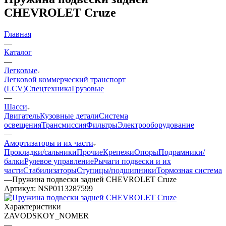
CHEVROLET Cruze
Главная
—
Каталог
—
Легковые
Легковой коммерческий транспорт
(LCV)
Спецтехника
Грузовые
—
Шасси
Двигатель
Кузовные детали
Система
освещения
Трансмиссия
Фильтры
Электрооборудование
—
Амортизаторы и их части
Прокладки/сальники
Прочие
Крепежи
Опоры
Подрамники/
балки
Рулевое управление
Рычаги подвески и их
части
Стабилизаторы
Ступицы/подшипники
Тормозная система
—
Пружина подвески задней CHEVROLET Cruze
Артикул:
NSP0113287599
Характеристики
ZAVODSKOY_NOMER
—