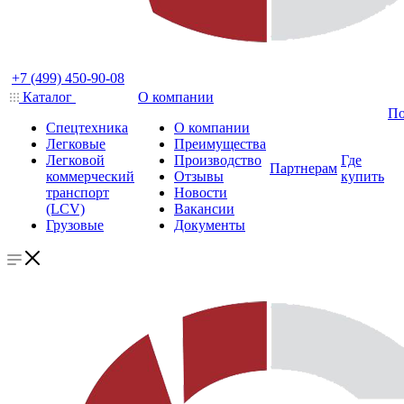
+7 (499) 450-90-08
Каталог
О компании
По
Спецтехника
О компании
Легковые
Преимущества
Легковой
Производство
Где
Партнерам
коммерческий
Отзывы
купить
транспорт
Новости
(LCV)
Вакансии
Грузовые
Документы