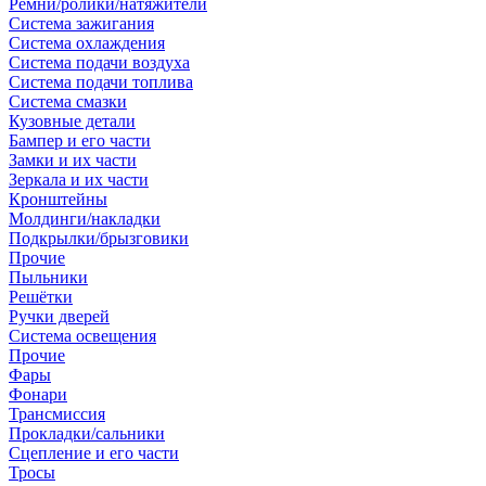
Ремни/ролики/натяжители
Система зажигания
Система охлаждения
Система подачи воздуха
Система подачи топлива
Система смазки
Кузовные детали
Бампер и его части
Замки и их части
Зеркала и их части
Кронштейны
Молдинги/накладки
Подкрылки/брызговики
Прочие
Пыльники
Решётки
Ручки дверей
Система освещения
Прочие
Фары
Фонари
Трансмиссия
Прокладки/сальники
Сцепление и его части
Тросы