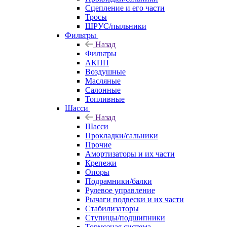
Сцепление и его части
Тросы
ШРУС/пыльники
Фильтры
Назад
Фильтры
АКПП
Воздушные
Масляные
Салонные
Топливные
Шасси
Назад
Шасси
Прокладки/сальники
Прочие
Амортизаторы и их части
Крепежи
Опоры
Подрамники/балки
Рулевое управление
Рычаги подвески и их части
Стабилизаторы
Ступицы/подшипники
Тормозная система