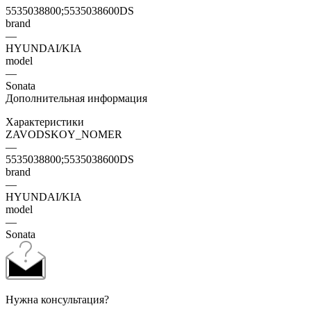
5535038800;5535038600DS
brand
—
HYUNDAI/KIA
model
—
Sonata
Дополнительная информация
Характеристики
ZAVODSKOY_NOMER
—
5535038800;5535038600DS
brand
—
HYUNDAI/KIA
model
—
Sonata
Нужна консультация?