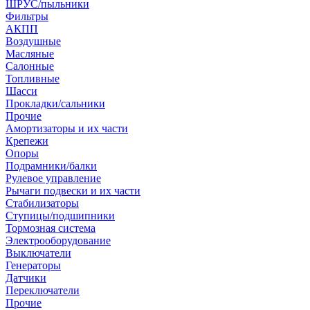
ШРУС/пыльники
Фильтры
АКПП
Воздушные
Масляные
Салонные
Топливные
Шасси
Прокладки/сальники
Прочие
Амортизаторы и их части
Крепежи
Опоры
Подрамники/балки
Рулевое управление
Рычаги подвески и их части
Стабилизаторы
Ступицы/подшипники
Тормозная система
Электрооборудование
Выключатели
Генераторы
Датчики
Переключатели
Прочие