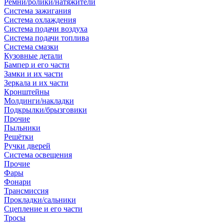
Ремни/ролики/натяжители
Система зажигания
Система охлаждения
Система подачи воздуха
Система подачи топлива
Система смазки
Кузовные детали
Бампер и его части
Замки и их части
Зеркала и их части
Кронштейны
Молдинги/накладки
Подкрылки/брызговики
Прочие
Пыльники
Решётки
Ручки дверей
Система освещения
Прочие
Фары
Фонари
Трансмиссия
Прокладки/сальники
Сцепление и его части
Тросы