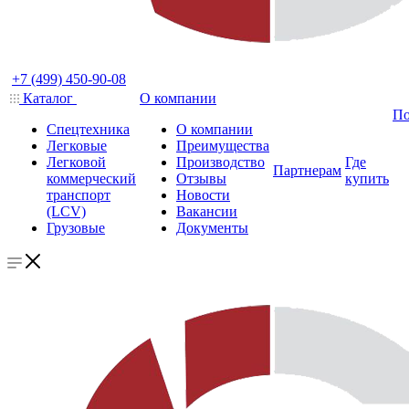
+7 (499) 450-90-08
Каталог
О компании
По
Спецтехника
О компании
Легковые
Преимущества
Легковой
Производство
Где
Партнерам
коммерческий
Отзывы
купить
транспорт
Новости
(LCV)
Вакансии
Грузовые
Документы