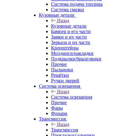
Система подачи топлива
Система смазки
Кузовные детали
Назад
Кузовные детали
Бампер и его части
Замки и их части
Зеркала и их части
Кронштейны
Молдинги/накладки
Подкрылки/брызговики
Прочие
Пыльники
Решётки
Ручки дверей
Система освещения
Назад
Система освещения
Прочие
Фары
Фонари
Трансмиссия
Назад
Трансмиссия
Прокладки/сальники