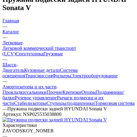
Sonata V
Главная
—
Каталог
—
Легковые
Легковой коммерческий транспорт
(LCV)
Спецтехника
Грузовые
—
Шасси
Двигатель
Кузовные детали
Система
освещения
Трансмиссия
Фильтры
Электрооборудование
—
Амортизаторы и их части
Прокладки/сальники
Прочие
Крепежи
Опоры
Подрамники/
балки
Рулевое управление
Рычаги подвески и их
части
Стабилизаторы
Ступицы/подшипники
Тормозная система
—
Пружина подвески задней HYUNDAI Sonata V
Артикул:
NSP025535038800
Характеристики
ZAVODSKOY_NOMER
—